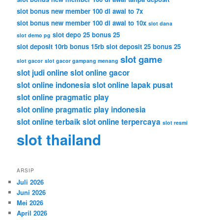
slot bonus new member 100 di awal to 7x
slot bonus new member 100 di awal to 10x
slot dana
slot depo 25 bonus 25
slot demo pg
slot deposit 10rb bonus 15rb
slot deposit 25 bonus 25
slot game
slot gacor
slot gacor gampang menang
slot judi online
slot online gacor
slot online indonesia
slot online lapak pusat
slot online pragmatic play
slot online pragmatic play indonesia
slot online terbaik
slot online terpercaya
slot resmi
slot thailand
ARSIP
Juli 2026
Juni 2026
Mei 2026
April 2026