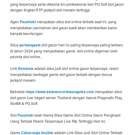
yang terpercaya serta dikelola tim professional dari PG Soft slot gacor
dengan tingkat RTP jackpot slot maxwin tertinggi
Agen
Paushoki
merupakan situs slot online terbaik saat ini, yang
menyediakan permainan slot gacor pasti akan memberikan kamu
banyak keuntungan.
Situs
gerbangasia
slot gacor hari ini paling terpercaya paling terbaru
di tahun 2024 yang menyediakan game slot online digemari oleh
pecinta slot online..
Link
Betnesia
adalah situs judi slot online gacor terpercaya resmi
menyediakan berbagai game slot gacor terbaik dengan bonus
jackpot maxwin
Betnesia
https://www.asianescortlosangeles.com
merupakan situs
slot gacor luar negeri server Thailand dengan lisensi Pragmatic Play,
Slot88 & PG Soft.
Slot
Paushoki
ialah Nama Situs Game Slot Online Gacor Penghasil
Uang Terbaik Resmi Terpercaya Live Rtp Tertinggi Hari Ini.
Game
Cakarnaga heylink
adalah Link Situs Judi Slot Online Terbaik