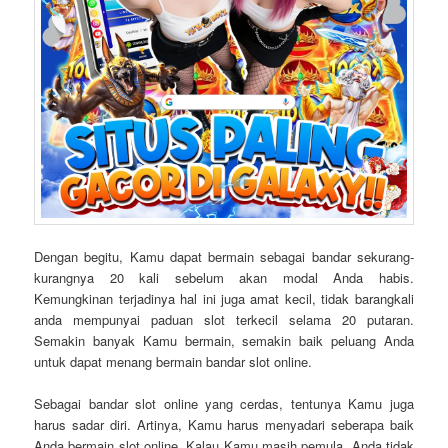
Dengan begitu, Kamu dapat bermain sebagai bandar sekurang-
kurangnya 20 kali sebelum akan modal Anda habis.
Kemungkinan terjadinya hal ini juga amat kecil, tidak barangkali
anda mempunyai paduan slot terkecil selama 20 putaran.
Semakin banyak Kamu bermain, semakin baik peluang Anda
untuk dapat menang bermain bandar slot online.
Sebagai bandar slot online yang cerdas, tentunya Kamu juga
harus sadar diri. Artinya, Kamu harus menyadari seberapa baik
Anda bermain slot online. Kalau Kamu masih pemula, Anda tidak