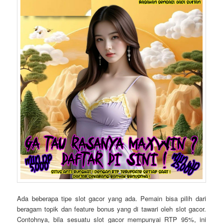
Ada beberapa tipe slot gacor yang ada. Pemain bisa pilih dari
beragam topik dan feature bonus yang di tawari oleh slot gacor.
Contohnya, bila sesuatu slot gacor mempunyai RTP 95%, ini