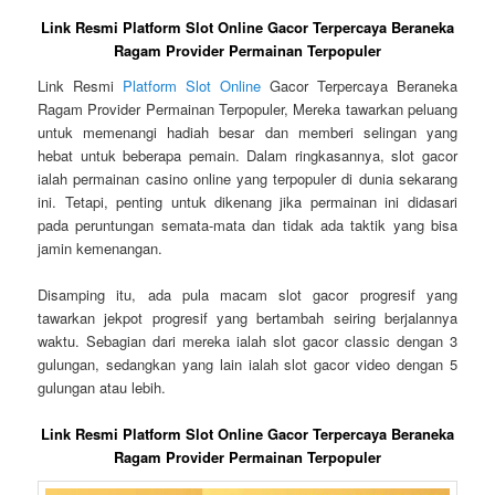
Link Resmi Platform Slot Online Gacor Terpercaya Beraneka
Ragam Provider Permainan Terpopuler
Link Resmi
Platform Slot Online
Gacor Terpercaya Beraneka
Ragam Provider Permainan Terpopuler, Mereka tawarkan peluang
untuk memenangi hadiah besar dan memberi selingan yang
hebat untuk beberapa pemain. Dalam ringkasannya, slot gacor
ialah permainan casino online yang terpopuler di dunia sekarang
ini. Tetapi, penting untuk dikenang jika permainan ini didasari
pada peruntungan semata-mata dan tidak ada taktik yang bisa
jamin kemenangan.
Disamping itu, ada pula macam slot gacor progresif yang
tawarkan jekpot progresif yang bertambah seiring berjalannya
waktu. Sebagian dari mereka ialah slot gacor classic dengan 3
gulungan, sedangkan yang lain ialah slot gacor video dengan 5
gulungan atau lebih.
Link Resmi Platform Slot Online Gacor Terpercaya Beraneka
Ragam Provider Permainan Terpopuler