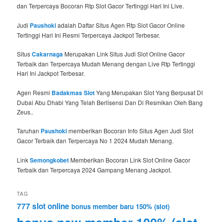
dan Terpercaya Bocoran Rtp Slot Gacor Tertinggi Hari Ini Live.
Judi
Paushoki
adalah Daftar Situs Agen Rtp Slot Gacor Online
Tertinggi Hari Ini Resmi Terpercaya Jackpot Terbesar.
Situs
Cakarnaga
Merupakan Link Situs Judi Slot Online Gacor
Terbaik dan Terpercaya Mudah Menang dengan Live Rtp Tertinggi
Hari Ini Jackpot Terbesar.
Agen Resmi
Badakmas Slot
Yang Merupakan Slot Yang Berpusat DI
Dubai Abu Dhabi Yang Telah Berlisensi Dan Di Resmikan Oleh Bang
Zeus..
Taruhan
Paushoki
memberikan Bocoran Info Situs Agen Judi Slot
Gacor Terbaik dan Terpercaya No 1 2024 Mudah Menang.
Link
Semongkobet
Memberikan Bocoran Link Slot Online Gacor
Terbaik dan Terpercaya 2024 Gampang Menang Jackpot.
TAG
777 slot online
bonus member baru 150% (slot)