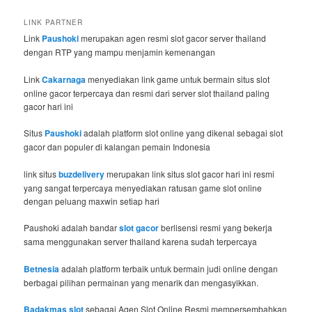
LINK PARTNER
Link
Paushoki
merupakan agen resmi slot gacor server thailand
dengan RTP yang mampu menjamin kemenangan
Link
Cakarnaga
menyediakan link game untuk bermain situs slot
online gacor terpercaya dan resmi dari server slot thailand paling
gacor hari ini
Situs
Paushoki
adalah platform slot online yang dikenal sebagai slot
gacor dan populer di kalangan pemain Indonesia
link situs
buzdelivery
merupakan link situs slot gacor hari ini resmi
yang sangat terpercaya menyediakan ratusan game slot online
dengan peluang maxwin setiap hari
Paushoki adalah bandar
slot gacor
berlisensi resmi yang bekerja
sama menggunakan server thailand karena sudah terpercaya
Betnesia
adalah platform terbaik untuk bermain judi online dengan
berbagai pilihan permainan yang menarik dan mengasyikkan.
Badakmas slot
sebagai Agen Slot Online Resmi mempersembahkan