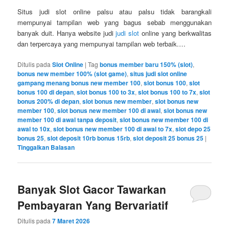
Situs judi slot online palsu atau palsu tidak barangkali
mempunyai tampilan web yang bagus sebab menggunakan
banyak duit. Hanya website judi
judi slot
online yang berkwalitas
dan terpercaya yang mempunyai tampilan web terbaik.…
Ditulis pada
Slot Online
|
Tag
bonus member baru 150% (slot)
,
bonus new member 100% (slot game)
,
situs judi slot online
gampang menang bonus new member 100
,
slot bonus 100
,
slot
bonus 100 di depan
,
slot bonus 100 to 3x
,
slot bonus 100 to 7x
,
slot
bonus 200% di depan
,
slot bonus new member
,
slot bonus new
member 100
,
slot bonus new member 100 di awal
,
slot bonus new
member 100 di awal tanpa deposit
,
slot bonus new member 100 di
awal to 10x
,
slot bonus new member 100 di awal to 7x
,
slot depo 25
bonus 25
,
slot deposit 10rb bonus 15rb
,
slot deposit 25 bonus 25
|
Tinggalkan Balasan
Banyak Slot Gacor Tawarkan
Pembayaran Yang Bervariatif
Ditulis pada
7 Maret 2026