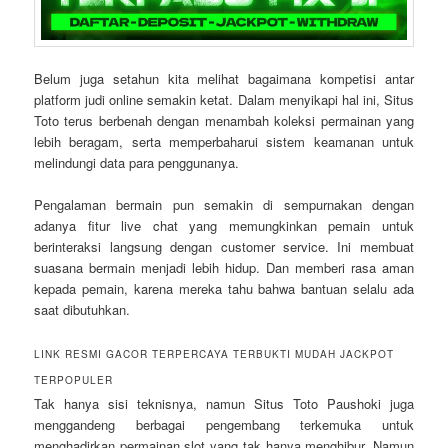
Belum juga setahun kita melihat bagaimana kompetisi antar
platform judi online semakin ketat. Dalam menyikapi hal ini, Situs
Toto terus berbenah dengan menambah koleksi permainan yang
lebih beragam, serta memperbaharui sistem keamanan untuk
melindungi data para penggunanya.
Pengalaman bermain pun semakin di sempurnakan dengan
adanya fitur live chat yang memungkinkan pemain untuk
berinteraksi langsung dengan customer service. Ini membuat
suasana bermain menjadi lebih hidup. Dan memberi rasa aman
kepada pemain, karena mereka tahu bahwa bantuan selalu ada
saat dibutuhkan.
LINK RESMI GACOR TERPERCAYA TERBUKTI MUDAH JACKPOT
TERPOPULER
Tak hanya sisi teknisnya, namun Situs Toto Paushoki juga
menggandeng berbagai pengembang terkemuka untuk
menghadirkan permainan slot yang tak hanya menghibur. Namun