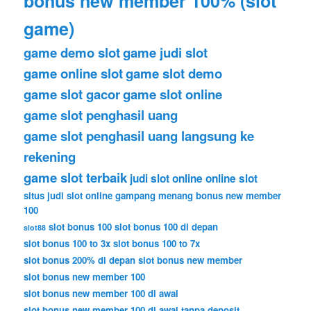
bonus new member 100% (slot
game)
game demo slot
game judi slot
game online slot
game slot demo
game slot gacor
game slot online
game slot penghasil uang
game slot penghasil uang langsung ke
rekening
game slot terbaik
judi slot online
online slot
situs judi slot online gampang menang bonus new member
100
slot bonus 100
slot bonus 100 di depan
slot88
slot bonus 100 to 3x
slot bonus 100 to 7x
slot bonus 200% di depan
slot bonus new member
slot bonus new member 100
slot bonus new member 100 di awal
slot bonus new member 100 di awal tanpa deposit