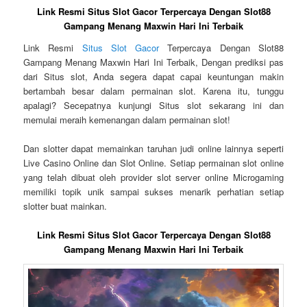
Link Resmi Situs Slot Gacor Terpercaya Dengan Slot88
Gampang Menang Maxwin Hari Ini Terbaik
Link Resmi
Situs Slot Gacor
Terpercaya Dengan Slot88
Gampang Menang Maxwin Hari Ini Terbaik, Dengan prediksi pas
dari Situs slot, Anda segera dapat capai keuntungan makin
bertambah besar dalam permainan slot. Karena itu, tunggu
apalagi? Secepatnya kunjungi Situs slot sekarang ini dan
memulai meraih kemenangan dalam permainan slot!
Dan slotter dapat memainkan taruhan judi online lainnya seperti
Live Casino Online dan Slot Online. Setiap permainan slot online
yang telah dibuat oleh provider slot server online Microgaming
memiliki topik unik sampai sukses menarik perhatian setiap
slotter buat mainkan.
Link Resmi Situs Slot Gacor Terpercaya Dengan Slot88
Gampang Menang Maxwin Hari Ini Terbaik