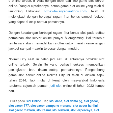
o online terbaik di Asia dengan lebih dari 100 game slot server
online. Yang di ciptakannya. setiap game slot online yang telah di
launching Habanero
https://lavanyacreations.com/
telah di
melengkapi dengan berbagai ragam fitur bonus sampai jackpot
yang dapat di cicip semua pemainnya.
Dengan kedatangan berbagai ragam fitur bonus slot pada setiap
permainan slot server online punyai Microgaming. Hal tersebut
terntu saja akan memudahkan slotter untuk meraih kemenangan
jackpot sampai maxwin terbesar dengan mudah.
Nolimit City saat ini telah jadi satu di antaranya provider slot
online terbaik. Selain itu yang berhasil sukses memberikan
peningkatan baru dalam setiap permainannya. Pengembang
game slot server online Nolimit City ini telah di dirikan sejak
tahun 2014. Tapi mulai di kenal oleh masyarakat Indonesia
terutama sejumlah pemain
judi slot
online di tahun 2022 tempo
hari.
Ditulis pada
Slot Online
|
Tag
slot dana
,
slot demo pg
,
slot gacor
,
slot gacor 777
,
slot gacor gampang menang
,
slot gacor hari ini
,
slot gacor maxwin
,
slot resmi
,
slot terbaru
,
slot terpercaya
,
slot