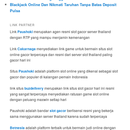
Blackjack Online Dan Nikmati Taruhan Tanpa Batas Deposit
Pulsa
LINK PARTNER
Link
Paushoki
merupakan agen resmi slot gacor server thailand
dengan RTP yang mampu menjamin kemenangan
Link
Cakarnaga
menyediakan link game untuk bermain situs slot
online gacor terpercaya dan resmi dari server slot thailand paling
gacor hari ini
Situs
Paushoki
adalah platform slot online yang dikenal sebagai slot
gacor dan populer di kalangan pemain Indonesia
link situs
buzdelivery
merupakan link situs slot gacor hari ini resmi
yang sangat terpercaya menyediakan ratusan game slot online
dengan peluang maxwin setiap hari
Paushoki adalah bandar
slot gacor
berlisensi resmi yang bekerja
sama menggunakan server thailand karena sudah terpercaya
Betnesia
adalah platform terbaik untuk bermain judi online dengan