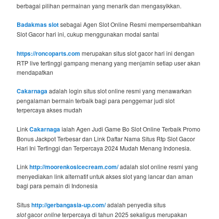
berbagai pilihan permainan yang menarik dan mengasyikkan.
Badakmas slot
sebagai Agen Slot Online Resmi mempersembahkan
Slot Gacor hari ini, cukup menggunakan modal santai
https://roncoparts.com
merupakan situs slot gacor hari ini dengan
RTP live tertinggi gampang menang yang menjamin setiap user akan
mendapatkan
Cakarnaga
adalah login situs slot online resmi yang menawarkan
pengalaman bermain terbaik bagi para penggemar judi slot
terpercaya akses mudah
Link
Cakarnaga
ialah Agen Judi Game Bo Slot Online Terbaik Promo
Bonus Jackpot Terbesar dan Link Daftar Nama Situs Rtp Slot Gacor
Hari Ini Tertinggi dan Terpercaya 2024 Mudah Menang Indonesia.
Link
http://moorenkosicecream.com/
adalah slot online resmi yang
menyediakan link alternatif untuk akses slot yang lancar dan aman
bagi para pemain di Indonesia
Situs
http://gerbangasia-up.com/
adalah penyedia situs
slot
gacor
online
terpercaya di tahun 2025 sekaligus merupakan