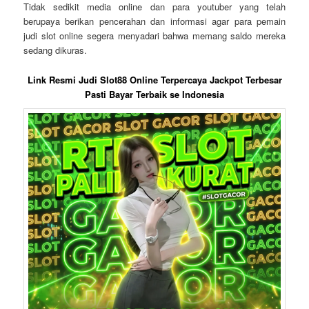
Tidak sedikit media online dan para youtuber yang telah
berupaya berikan pencerahan dan informasi agar para pemain
judi slot online segera menyadari bahwa memang saldo mereka
sedang dikuras.
Link Resmi Judi Slot88 Online Terpercaya Jackpot Terbesar
Pasti Bayar Terbaik se Indonesia