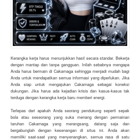
Kerangka kerja harus menunjukkan hasil secara standar. Bekerja
dengan mantap dan tanpa gangguan. Inilah sebabnya mengapa
Anda harus bermain di Cakarnaga sehingga menjadi mudah bagi
Anda untuk mendapatkan semua informasi yang diperlukan. Jika
Anda siap untuk mengajukan Cakarnaga sebagai koneksi
dukungan. Jika harus ada kejadian krisis dan kasus-kasus tak
terduga dengan kerangka kerja baru memberi energi.
Terlepas dari apakah Anda seorang pendukung seperti sepak
bola atau seseorang yang suka menang dengan permainan
taruhan Cakarnaga yang merangsang, datang saja dan
bergabunglah dengan kesenangan di situs ini. Anda akan
memiliki saat-saat yang menyenangkan, semua rasa di satu