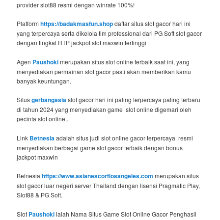
provider slot88 resmi dengan winrate 100%!
Platform
https://badakmasfun.shop
daftar situs slot gacor hari ini
yang terpercaya serta dikelola tim professional dari PG Soft slot gacor
dengan tingkat RTP jackpot slot maxwin tertinggi
Agen
Paushoki
merupakan situs slot online terbaik saat ini, yang
menyediakan permainan slot gacor pasti akan memberikan kamu
banyak keuntungan.
Situs
gerbangasia
slot gacor hari ini paling terpercaya paling terbaru
di tahun 2024 yang menyediakan game slot online digemari oleh
pecinta slot online..
Link
Betnesia
adalah situs judi slot online gacor terpercaya resmi
menyediakan berbagai game slot gacor terbaik dengan bonus
jackpot maxwin
Betnesia
https://www.asianescortlosangeles.com
merupakan situs
slot gacor luar negeri server Thailand dengan lisensi Pragmatic Play,
Slot88 & PG Soft.
Slot
Paushoki
ialah Nama Situs Game Slot Online Gacor Penghasil