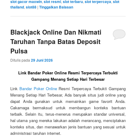
slot gacor maxwin
,
slot resmi
,
slot terbaru
,
slot terpercaya
,
slot
thailand
,
slot88
|
Tinggalkan Balasan
Blackjack Online Dan Nikmati
Taruhan Tanpa Batas Deposit
Pulsa
Ditulis pada
29 Juni 2026
Link Bandar Poker Online Resmi Terpercaya Terbukti
Gampang Menang Setiap Hari Terbesar
Link
Bandar Poker Online
Resmi Terpercaya Terbukti Gampang
Menang Setiap Hari Terbesar, Ada banyak situs judi online yang
dapat Anda gunakan untuk memainkan game favorit Anda.
Cakarnaga bermaksud untuk membangun konteks bantuan
terbaik. Selain itu, terus-menerus merupakan standar universal,
hal utama yang mereka lakukan adalah merancang, menciptakan
konteks situs, dan menawarkan jenis bantuan yang sesuai untuk
administrasi taruhan internet.