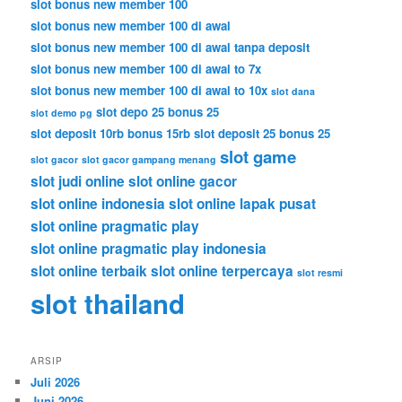
slot bonus new member 100
slot bonus new member 100 di awal
slot bonus new member 100 di awal tanpa deposit
slot bonus new member 100 di awal to 7x
slot bonus new member 100 di awal to 10x
slot dana
slot depo 25 bonus 25
slot demo pg
slot deposit 10rb bonus 15rb
slot deposit 25 bonus 25
slot game
slot gacor
slot gacor gampang menang
slot judi online
slot online gacor
slot online indonesia
slot online lapak pusat
slot online pragmatic play
slot online pragmatic play indonesia
slot online terbaik
slot online terpercaya
slot resmi
slot thailand
ARSIP
Juli 2026
Juni 2026