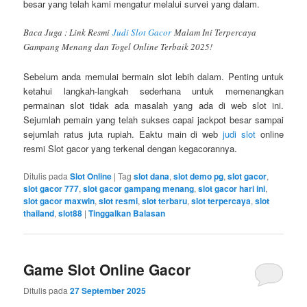
besar yang telah kami mengatur melalui survei yang dalam.
Baca Juga : Link Resmi
Judi Slot Gacor
Malam Ini Terpercaya
Gampang Menang dan Togel Online Terbaik 2025!
Sebelum anda memulai bermain slot lebih dalam. Penting untuk
ketahui langkah-langkah sederhana untuk memenangkan
permainan slot tidak ada masalah yang ada di web slot ini.
Sejumlah pemain yang telah sukses capai jackpot besar sampai
sejumlah ratus juta rupiah. Eaktu main di web
judi slot
online
resmi Slot gacor yang terkenal dengan kegacorannya.
Ditulis pada
Slot Online
|
Tag
slot dana
,
slot demo pg
,
slot gacor
,
slot gacor 777
,
slot gacor gampang menang
,
slot gacor hari ini
,
slot gacor maxwin
,
slot resmi
,
slot terbaru
,
slot terpercaya
,
slot
thailand
,
slot88
|
Tinggalkan Balasan
Game Slot Online Gacor
Ditulis pada
27 September 2025