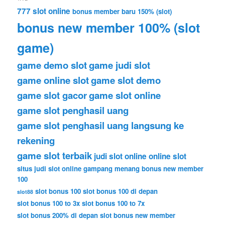
777 slot online
bonus member baru 150% (slot)
bonus new member 100% (slot
game)
game demo slot
game judi slot
game online slot
game slot demo
game slot gacor
game slot online
game slot penghasil uang
game slot penghasil uang langsung ke
rekening
game slot terbaik
judi slot online
online slot
situs judi slot online gampang menang bonus new member
100
slot bonus 100
slot bonus 100 di depan
slot88
slot bonus 100 to 3x
slot bonus 100 to 7x
slot bonus 200% di depan
slot bonus new member