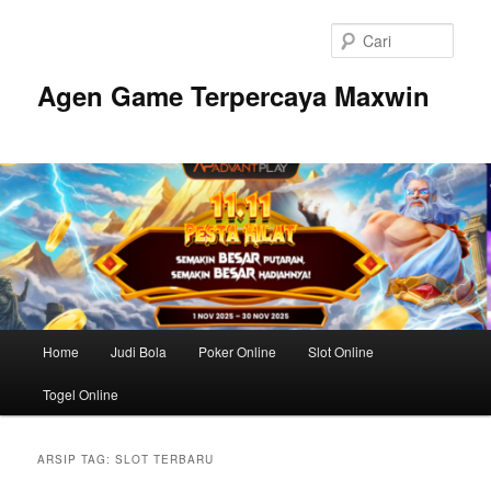
Langsung
Langsung
ke
ke
Cari
konten
konten
utama
sekunder
Agen Game Terpercaya Maxwin
Menu
Home
Judi Bola
Poker Online
Slot Online
utama
Togel Online
ARSIP TAG:
SLOT TERBARU