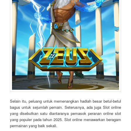
Selain itu, peluang untuk memenangkan hadiah besar betul-betul
bagus untuk sejumlah pemain. Seterusnya, ada juga Slot online
yang disebutkan satu diantaranya pemasok peranan online slot
yang populer pada tahun 2025. Slot online menawarkan beragam
permainan yang baik sekali.