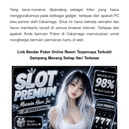
Yang terus-menerus dipandang sebagai klien yang harus
menggunakannya pada berbagai gadget, terlepas dari apakah PC
atau ponsel oleh Cakarnaga. Situs ini harus bekerja semakin dan
harus membantu tampil di semua browser internet. Terlepas dari
apakah Anda bermain Poker di Cakarnaga memutuskan untuk
menghargai bermain permainan kartu di web.
Link Bandar Poker Online Resmi Terpercaya Terbukti
Gampang Menang Setiap Hari Terbesar