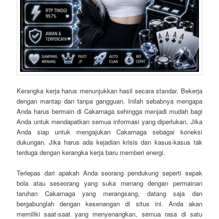
Kerangka kerja harus menunjukkan hasil secara standar. Bekerja
dengan mantap dan tanpa gangguan. Inilah sebabnya mengapa
Anda harus bermain di Cakarnaga sehingga menjadi mudah bagi
Anda untuk mendapatkan semua informasi yang diperlukan. Jika
Anda siap untuk mengajukan Cakarnaga sebagai koneksi
dukungan. Jika harus ada kejadian krisis dan kasus-kasus tak
terduga dengan kerangka kerja baru memberi energi.
Terlepas dari apakah Anda seorang pendukung seperti sepak
bola atau seseorang yang suka menang dengan permainan
taruhan Cakarnaga yang merangsang, datang saja dan
bergabunglah dengan kesenangan di situs ini. Anda akan
memiliki saat-saat yang menyenangkan, semua rasa di satu