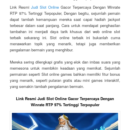
Link Resmi
Judi Slot Online
Gacor Terpercaya Dengan Winrate
RTP 97% Tertinggi Terpopuler, Dengan begitu, sejumlah pemain
dapat tambah kemampuan mereka saat capai hadiah jackpot
terbesar dalam saat panjang. Cara untuk mendapat penghasilan
tambahan ini menjadi daya tarik khusus dari web online slot
terbaik sekarang ini. Slot online terbaik ini bukanlah cuma
menawarkan topik yang menarik, tetapi juga memberikan
pengalaman bermain yang menghibur.
Mereka sering dilengkapi grafis yang elok dan imbas suara yang
memesona untuk membikin keadaan yang memikat. Sejumlah
permainan seperti Slot online games bahkan memiliki fitur bonus
yang menarik, seperti putaran gratis atau mini games interaktif,
yang semakin tambah pengalaman bermain.
Link Resmi Judi Slot Online Gacor Terpercaya Dengan
Winrate RTP 97% Tertinggi Terpopuler