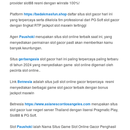
provider slot88 resmi dengan winrate 100%!
Platform
https://badakmasfun.shop
daftar situs slot gacor hari ini
yang terpercaya serta dikelola tim professional dari PG Soft slot gacor
dengan tingkat RTP jackpot slot maxwin tertinggi
Agen
Paushoki
merupakan situs slot online terbaik saat ini, yang
menyediakan permainan slot gacor pasti akan memberikan kamu
banyak keuntungan.
Situs
gerbangasia
slot gacor hari ini paling terpercaya paling terbaru
di tahun 2024 yang menyediakan game slot online digemari oleh
pecinta slot online..
Link
Betnesia
adalah situs judi slot online gacor terpercaya resmi
menyediakan berbagai game slot gacor terbaik dengan bonus
jackpot maxwin
Betnesia
https://www.asianescortlosangeles.com
merupakan situs
slot gacor luar negeri server Thailand dengan lisensi Pragmatic Play,
Slot88 & PG Soft.
Slot
Paushoki
ialah Nama Situs Game Slot Online Gacor Penghasil