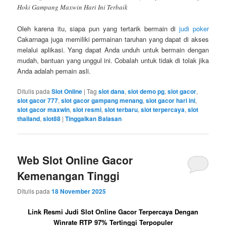
Hoki Gampang Maxwin Hari Ini Terbaik
Oleh karena itu, siapa pun yang tertarik bermain di
judi poker
Cakarnaga juga memiliki permainan taruhan yang dapat di akses
melalui aplikasi. Yang dapat Anda unduh untuk bermain dengan
mudah, bantuan yang unggul ini. Cobalah untuk tidak di tolak jika
Anda adalah pemain asli.
Ditulis pada
Slot Online
|
Tag
slot dana
,
slot demo pg
,
slot gacor
,
slot gacor 777
,
slot gacor gampang menang
,
slot gacor hari ini
,
slot gacor maxwin
,
slot resmi
,
slot terbaru
,
slot terpercaya
,
slot
thailand
,
slot88
|
Tinggalkan Balasan
Web Slot Online Gacor
Kemenangan Tinggi
Ditulis pada
18 November 2025
Link Resmi Judi Slot Online Gacor Terpercaya Dengan
Winrate RTP 97% Tertinggi Terpopuler