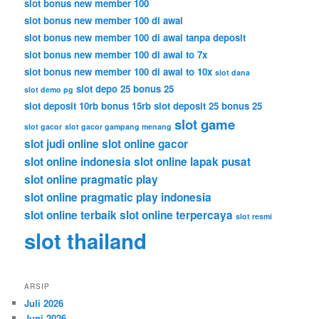
slot bonus new member 100
slot bonus new member 100 di awal
slot bonus new member 100 di awal tanpa deposit
slot bonus new member 100 di awal to 7x
slot bonus new member 100 di awal to 10x
slot dana
slot depo 25 bonus 25
slot demo pg
slot deposit 10rb bonus 15rb
slot deposit 25 bonus 25
slot game
slot gacor
slot gacor gampang menang
slot judi online
slot online gacor
slot online indonesia
slot online lapak pusat
slot online pragmatic play
slot online pragmatic play indonesia
slot online terbaik
slot online terpercaya
slot resmi
slot thailand
ARSIP
Juli 2026
Juni 2026