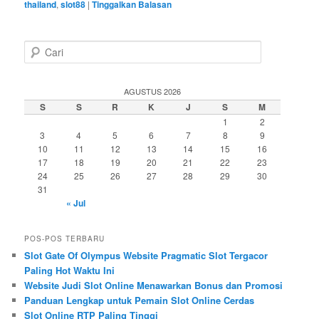
thailand
,
slot88
|
Tinggalkan Balasan
C
a
r
i
AGUSTUS 2026
S
S
R
K
J
S
M
1
2
3
4
5
6
7
8
9
10
11
12
13
14
15
16
17
18
19
20
21
22
23
24
25
26
27
28
29
30
31
« Jul
POS-POS TERBARU
Slot Gate Of Olympus Website Pragmatic Slot Tergacor
Paling Hot Waktu Ini
Website Judi Slot Online Menawarkan Bonus dan Promosi
Panduan Lengkap untuk Pemain Slot Online Cerdas
Slot Online RTP Paling Tinggi