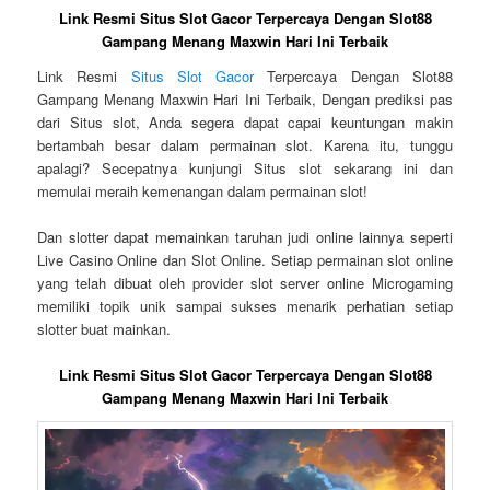
Link Resmi Situs Slot Gacor Terpercaya Dengan Slot88
Gampang Menang Maxwin Hari Ini Terbaik
Link Resmi
Situs Slot Gacor
Terpercaya Dengan Slot88
Gampang Menang Maxwin Hari Ini Terbaik, Dengan prediksi pas
dari Situs slot, Anda segera dapat capai keuntungan makin
bertambah besar dalam permainan slot. Karena itu, tunggu
apalagi? Secepatnya kunjungi Situs slot sekarang ini dan
memulai meraih kemenangan dalam permainan slot!
Dan slotter dapat memainkan taruhan judi online lainnya seperti
Live Casino Online dan Slot Online. Setiap permainan slot online
yang telah dibuat oleh provider slot server online Microgaming
memiliki topik unik sampai sukses menarik perhatian setiap
slotter buat mainkan.
Link Resmi Situs Slot Gacor Terpercaya Dengan Slot88
Gampang Menang Maxwin Hari Ini Terbaik