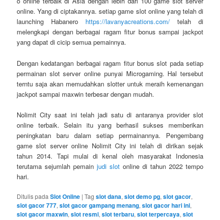
o online terbaik di Asia dengan lebih dari 100 game slot server
online. Yang di ciptakannya. setiap game slot online yang telah di
launching Habanero
https://lavanyacreations.com/
telah di
melengkapi dengan berbagai ragam fitur bonus sampai jackpot
yang dapat di cicip semua pemainnya.
Dengan kedatangan berbagai ragam fitur bonus slot pada setiap
permainan slot server online punyai Microgaming. Hal tersebut
terntu saja akan memudahkan slotter untuk meraih kemenangan
jackpot sampai maxwin terbesar dengan mudah.
Nolimit City saat ini telah jadi satu di antaranya provider slot
online terbaik. Selain itu yang berhasil sukses memberikan
peningkatan baru dalam setiap permainannya. Pengembang
game slot server online Nolimit City ini telah di dirikan sejak
tahun 2014. Tapi mulai di kenal oleh masyarakat Indonesia
terutama sejumlah pemain
judi slot
online di tahun 2022 tempo
hari.
Ditulis pada
Slot Online
|
Tag
slot dana
,
slot demo pg
,
slot gacor
,
slot gacor 777
,
slot gacor gampang menang
,
slot gacor hari ini
,
slot gacor maxwin
,
slot resmi
,
slot terbaru
,
slot terpercaya
,
slot