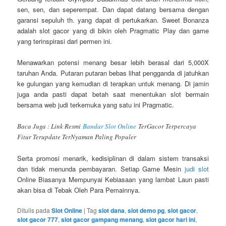
sen, sen, dan seperempat. Dan dapat datang bersama dengan
garansi sepuluh th. yang dapat di pertukarkan. Sweet Bonanza
adalah slot gacor yang di bikin oleh Pragmatic Play dan game
yang terinspirasi dari permen ini.
Menawarkan potensi menang besar lebih berasal dari 5,000X
taruhan Anda. Putaran putaran bebas lihat pengganda di jatuhkan
ke gulungan yang kemudian di terapkan untuk menang. Di jamin
juga anda pasti dapat betah saat menentukan slot bermain
bersama web judi terkemuka yang satu ini Pragmatic.
Baca Juga : Link Resmi
Bandar Slot Online
TerGacor Terpercaya
Fitur Terupdate TerNyaman Paling Populer
Serta promosi menarik, kedisiplinan di dalam sistem transaksi
dan tidak menunda pembayaran. Setiap Game Mesin
judi slot
Online Biasanya Mempunyai Kebiasaan yang lambat Laun pasti
akan bisa di Tebak Oleh Para Pemainnya.
Ditulis pada
Slot Online
|
Tag
slot dana
,
slot demo pg
,
slot gacor
,
slot gacor 777
,
slot gacor gampang menang
,
slot gacor hari ini
,