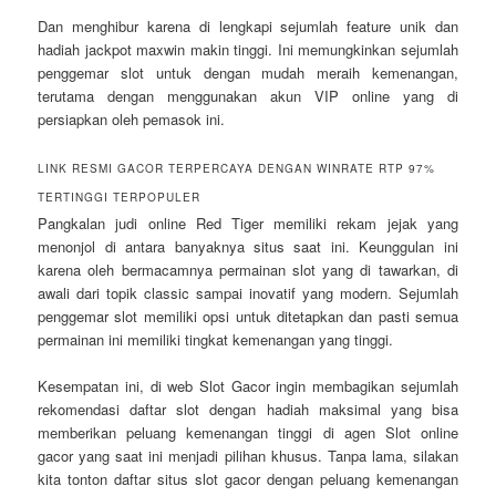
Dan menghibur karena di lengkapi sejumlah feature unik dan
hadiah jackpot maxwin makin tinggi. Ini memungkinkan sejumlah
penggemar slot untuk dengan mudah meraih kemenangan,
terutama dengan menggunakan akun VIP online yang di
persiapkan oleh pemasok ini.
LINK RESMI GACOR TERPERCAYA DENGAN WINRATE RTP 97%
TERTINGGI TERPOPULER
Pangkalan judi online Red Tiger memiliki rekam jejak yang
menonjol di antara banyaknya situs saat ini. Keunggulan ini
karena oleh bermacamnya permainan slot yang di tawarkan, di
awali dari topik classic sampai inovatif yang modern. Sejumlah
penggemar slot memiliki opsi untuk ditetapkan dan pasti semua
permainan ini memiliki tingkat kemenangan yang tinggi.
Kesempatan ini, di web Slot Gacor ingin membagikan sejumlah
rekomendasi daftar slot dengan hadiah maksimal yang bisa
memberikan peluang kemenangan tinggi di agen Slot online
gacor yang saat ini menjadi pilihan khusus. Tanpa lama, silakan
kita tonton daftar situs slot gacor dengan peluang kemenangan