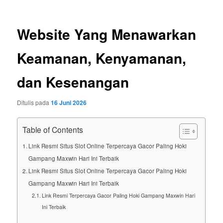
Website Yang Menawarkan
Keamanan, Kenyamanan,
dan Kesenangan
Ditulis pada
16 Juni 2026
Table of Contents
Link Resmi Situs Slot Online Terpercaya Gacor Paling Hoki
Gampang Maxwin Hari Ini Terbaik
Link Resmi Situs Slot Online Terpercaya Gacor Paling Hoki
Gampang Maxwin Hari Ini Terbaik
Link Resmi Terpercaya Gacor Paling Hoki Gampang Maxwin Hari
Ini Terbaik