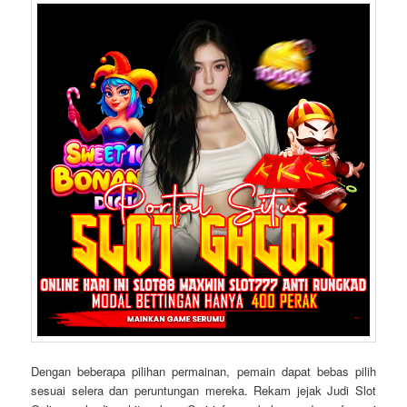
Dengan beberapa pilihan permainan, pemain dapat bebas pilih
sesuai selera dan peruntungan mereka. Rekam jejak Judi Slot