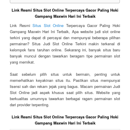
Link Resmi Situs Slot Online Terpercaya Gacor Paling Hoki
Gampang Maxwin Hari Ini Terbaik
Link Resmi
Situs Slot Online
Terpercaya Gacor Paling Hoki
Gampang Maxwin Hari Ini Terbaik, Apa website judi slot online
terkini yang dapat di percayai dan mempunyai beberapa pilihan
permainan? Situs Judi Slot Online Terkini makin terkenal di
kelompok fans taruhan online. Sekarang ini, banyak situs baru
banyak muncul dengan tawarkan beragam tipe permainan slot
yang memikat.
Saat sebelum pilih situs untuk bermain, penting untuk
memerhatikan keyakinan situs itu. Pastikan situs mempunyai
lisensi sah dan rekam jejak yang bagus. Macam permainan Judi
Slot Online jadi aspek khusus saat pilih situs. Website yang
berkualitas umumnya tawarkan berbagai ragam permainan slot
dari provider terpenting.
Link Resmi Situs Slot Online Terpercaya Gacor Paling Hoki
Gampang Maxwin Hari Ini Terbaik