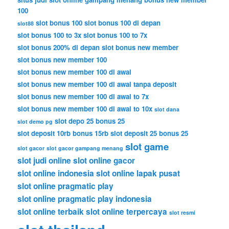
100
slot bonus 100
slot bonus 100 di depan
slot88
slot bonus 100 to 3x
slot bonus 100 to 7x
slot bonus 200% di depan
slot bonus new member
slot bonus new member 100
slot bonus new member 100 di awal
slot bonus new member 100 di awal tanpa deposit
slot bonus new member 100 di awal to 7x
slot bonus new member 100 di awal to 10x
slot dana
slot depo 25 bonus 25
slot demo pg
slot deposit 10rb bonus 15rb
slot deposit 25 bonus 25
slot game
slot gacor
slot gacor gampang menang
slot judi online
slot online gacor
slot online indonesia
slot online lapak pusat
slot online pragmatic play
slot online pragmatic play indonesia
slot online terbaik
slot online terpercaya
slot resmi