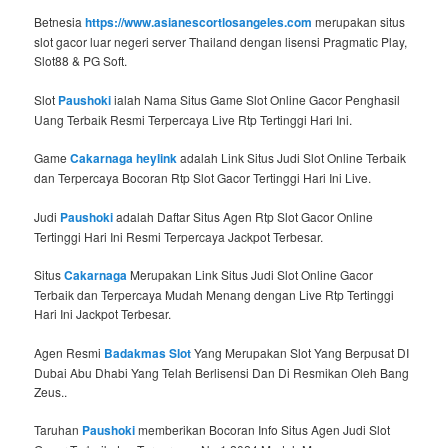
Betnesia
https://www.asianescortlosangeles.com
merupakan situs
slot gacor luar negeri server Thailand dengan lisensi Pragmatic Play,
Slot88 & PG Soft.
Slot
Paushoki
ialah Nama Situs Game Slot Online Gacor Penghasil
Uang Terbaik Resmi Terpercaya Live Rtp Tertinggi Hari Ini.
Game
Cakarnaga heylink
adalah Link Situs Judi Slot Online Terbaik
dan Terpercaya Bocoran Rtp Slot Gacor Tertinggi Hari Ini Live.
Judi
Paushoki
adalah Daftar Situs Agen Rtp Slot Gacor Online
Tertinggi Hari Ini Resmi Terpercaya Jackpot Terbesar.
Situs
Cakarnaga
Merupakan Link Situs Judi Slot Online Gacor
Terbaik dan Terpercaya Mudah Menang dengan Live Rtp Tertinggi
Hari Ini Jackpot Terbesar.
Agen Resmi
Badakmas Slot
Yang Merupakan Slot Yang Berpusat DI
Dubai Abu Dhabi Yang Telah Berlisensi Dan Di Resmikan Oleh Bang
Zeus..
Taruhan
Paushoki
memberikan Bocoran Info Situs Agen Judi Slot