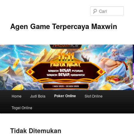
Langsung
Langsung
ke
ke
Cari
konten
konten
utama
sekunder
Agen Game Terpercaya Maxwin
Menu
Poker Online
Home
Judi Bola
Slot Online
utama
Togel Online
Tidak Ditemukan