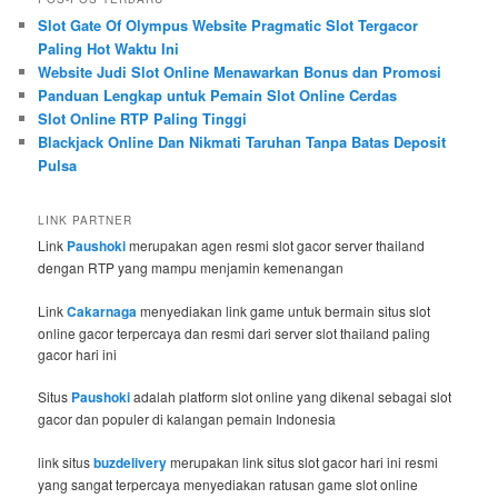
Slot Gate Of Olympus Website Pragmatic Slot Tergacor
Paling Hot Waktu Ini
Website Judi Slot Online Menawarkan Bonus dan Promosi
Panduan Lengkap untuk Pemain Slot Online Cerdas
Slot Online RTP Paling Tinggi
Blackjack Online Dan Nikmati Taruhan Tanpa Batas Deposit
Pulsa
LINK PARTNER
Link
Paushoki
merupakan agen resmi slot gacor server thailand
dengan RTP yang mampu menjamin kemenangan
Link
Cakarnaga
menyediakan link game untuk bermain situs slot
online gacor terpercaya dan resmi dari server slot thailand paling
gacor hari ini
Situs
Paushoki
adalah platform slot online yang dikenal sebagai slot
gacor dan populer di kalangan pemain Indonesia
link situs
buzdelivery
merupakan link situs slot gacor hari ini resmi
yang sangat terpercaya menyediakan ratusan game slot online