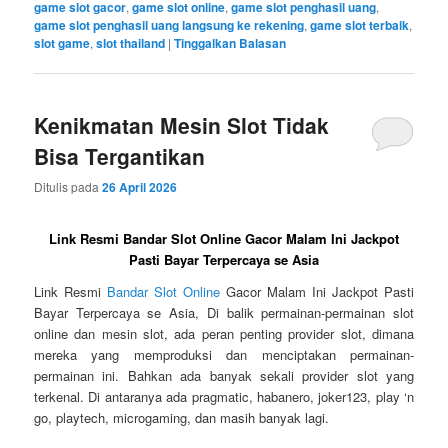
game slot gacor
,
game slot online
,
game slot penghasil uang
,
game slot penghasil uang langsung ke rekening
,
game slot terbaik
,
slot game
,
slot thailand
|
Tinggalkan Balasan
Kenikmatan Mesin Slot Tidak
Bisa Tergantikan
Ditulis pada
26 April 2026
Link Resmi Bandar Slot Online Gacor Malam Ini Jackpot
Pasti Bayar Terpercaya se Asia
Link Resmi
Bandar Slot Online
Gacor Malam Ini Jackpot Pasti
Bayar Terpercaya se Asia, Di balik permainan-permainan slot
online dan mesin slot, ada peran penting provider slot, dimana
mereka yang memproduksi dan menciptakan permainan-
permainan ini. Bahkan ada banyak sekali provider slot yang
terkenal. Di antaranya ada pragmatic, habanero, joker123, play ‘n
go, playtech, microgaming, dan masih banyak lagi.