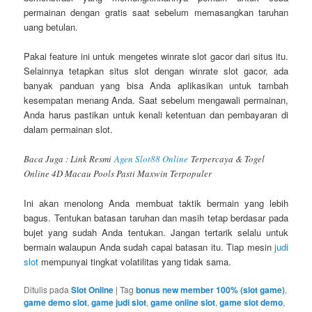
permainan dengan gratis saat sebelum memasangkan taruhan
uang betulan.
Pakai feature ini untuk mengetes winrate slot gacor dari situs itu.
Selainnya tetapkan situs slot dengan winrate slot gacor, ada
banyak panduan yang bisa Anda aplikasikan untuk tambah
kesempatan menang Anda. Saat sebelum mengawali permainan,
Anda harus pastikan untuk kenali ketentuan dan pembayaran di
dalam permainan slot.
Baca Juga : Link Resmi
Agen Slot88 Online
Terpercaya & Togel
Online 4D Macau Pools Pasti Maxwin Terpopuler
Ini akan menolong Anda membuat taktik bermain yang lebih
bagus. Tentukan batasan taruhan dan masih tetap berdasar pada
bujet yang sudah Anda tentukan. Jangan tertarik selalu untuk
bermain walaupun Anda sudah capai batasan itu. Tiap mesin
judi
slot
mempunyai tingkat volatilitas yang tidak sama.
Ditulis pada
Slot Online
|
Tag
bonus new member 100% (slot game)
,
game demo slot
,
game judi slot
,
game online slot
,
game slot demo
,