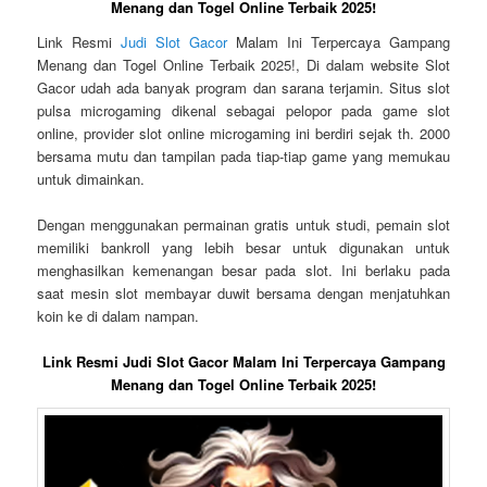
Menang dan Togel Online Terbaik 2025!
Link Resmi
Judi Slot Gacor
Malam Ini Terpercaya Gampang
Menang dan Togel Online Terbaik 2025!, Di dalam website Slot
Gacor udah ada banyak program dan sarana terjamin. Situs slot
pulsa microgaming dikenal sebagai pelopor pada game slot
online, provider slot online microgaming ini berdiri sejak th. 2000
bersama mutu dan tampilan pada tiap-tiap game yang memukau
untuk dimainkan.
Dengan menggunakan permainan gratis untuk studi, pemain slot
memiliki bankroll yang lebih besar untuk digunakan untuk
menghasilkan kemenangan besar pada slot. Ini berlaku pada
saat mesin slot membayar duwit bersama dengan menjatuhkan
koin ke di dalam nampan.
Link Resmi Judi Slot Gacor Malam Ini Terpercaya Gampang
Menang dan Togel Online Terbaik 2025!