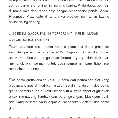
semua game Slot online, ini penting karena Anda dapat bermain
di mana saja dan kapan saja dengan smartphone pandai Anda.
Pragmatic Play, satu di antaranya provider permainan kasino
online paling penting.
LINK RESMI GACOR PALING TERPERCAYA HARI INI MUDAH
MAXWIN PALING POPULER
Telah kabarkan bila mereka akan siapkan slot demo gratis ke
sejumlah pemain pada tahun 2025. Gagasan ini memiliki tujuan
untuk memberikan pengalaman bermain yang lebih baik dan
memungkinkan pemain untuk coba permainan baru tidak ada
mengeluarkan uang.
Slot demo gratis adalah versi uji coba dari permainan slot yang
biasanya dapat di mainkan gratis. Selain itu dalam slot demo
gratis, pemain akan di kasih kredit virtual yang dapat di gunakan
untuk memasang taruhan dan putar gulungan. Meskipun tidak
ada uang beneran yang dapat di menangkan dalam slot demo
gratis.