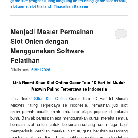
game slot penghasil uang langsung ke rekening
,
game slot terbaik
,
slot game
,
slot thailand
|
Tinggalkan Balasan
Menjadi Master Permainan
Slot Onlen dengan
Menggunakan Software
Pelatihan
Ditulis pada
5 Mei 2026
Link Resmi Situs Slot Online Gacor Toto 4D Hari ini Mudah
Maxwin Paling Terpercaya se Indonesia
Link Resmi
Situs Slot Online
Gacor Toto 4D Hari ini Mudah
Maxwin Paling Terpercaya se Indonesia, Permainan judi slot
onlen pernah beralih salah satu hobi siapa populer di seluruh
bumi. Banyak partisipan apa menggunakan durasi mereka semua
bermain slot onlen untuk bersenang-senang serta juga bagi
memperbaiki keahlian mereka. Namun, guna berubah seseorang
master slot on line, https://pafikonaweutara.org/ diperlukan