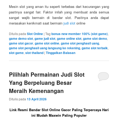
Mesin slot yang aman itu seperti terbebas dari kecurangan yang
pastinya sangat fair. Faktor inilah yang membuat anda semua
sangat wajib bermain di bandar slot. Pastinya anda dapat
merasakan kenikmati saat bermain
judi slot
online
Ditulis pada
Slot Online
|
Tag
bonus new member 100% (slot game)
,
game demo slot
,
game judi slot
,
game online slot
,
game slot demo
,
game slot gacor
,
game slot online
,
game slot penghasil uang
,
game slot penghasil uang langsung ke rekening
,
game slot terbaik
,
slot game
,
slot thailand
|
Tinggalkan Balasan
Pilihlah Permainan Judi Slot
Yang Berpeluang Besar
Meraih Kemenangan
Ditulis pada
13 April 2026
Link Resmi Bandar Slot Online Gacor Paling Terpercaya Hari
ini Mudah Maxwin Paling Populer