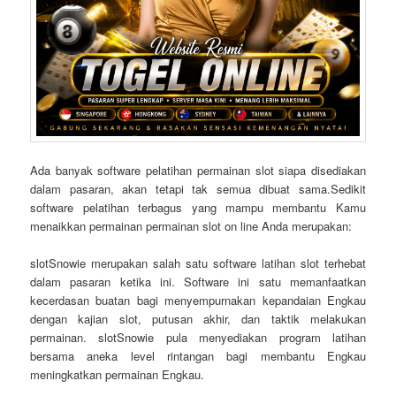
Ada banyak software pelatihan permainan slot siapa disediakan
dalam pasaran, akan tetapi tak semua dibuat sama.Sedikit
software pelatihan terbagus yang mampu membantu Kamu
menaikkan permainan permainan slot on line Anda merupakan:
slotSnowie merupakan salah satu software latihan slot terhebat
dalam pasaran ketika ini. Software ini satu memanfaatkan
kecerdasan buatan bagi menyempurnakan kepandaian Engkau
dengan kajian slot, putusan akhir, dan taktik melakukan
permainan. slotSnowie pula menyediakan program latihan
bersama aneka level rintangan bagi membantu Engkau
meningkatkan permainan Engkau.