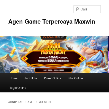
Langsung
Langsung
ke
ke
Cari
konten
konten
utama
sekunder
Agen Game Terpercaya Maxwin
Menu
Home
Judi Bola
Poker Online
Slot Online
utama
Togel Online
ARSIP TAG:
GAME DEMO SLOT