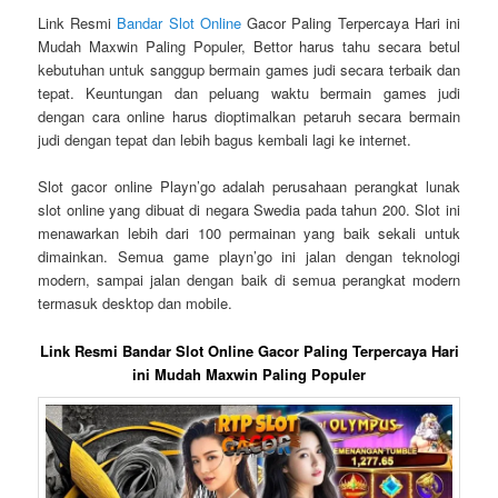
Link Resmi
Bandar Slot Online
Gacor Paling Terpercaya Hari ini
Mudah Maxwin Paling Populer, Bettor harus tahu secara betul
kebutuhan untuk sanggup bermain games judi secara terbaik dan
tepat. Keuntungan dan peluang waktu bermain games judi
dengan cara online harus dioptimalkan petaruh secara bermain
judi dengan tepat dan lebih bagus kembali lagi ke internet.
Slot gacor online Playn’go adalah perusahaan perangkat lunak
slot online yang dibuat di negara Swedia pada tahun 200. Slot ini
menawarkan lebih dari 100 permainan yang baik sekali untuk
dimainkan. Semua game playn’go ini jalan dengan teknologi
modern, sampai jalan dengan baik di semua perangkat modern
termasuk desktop dan mobile.
Link Resmi Bandar Slot Online Gacor Paling Terpercaya Hari
ini Mudah Maxwin Paling Populer