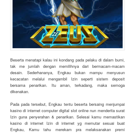
Beserta menatapi kalau ini kondang pada pelaku di dalam bumi,
tak me jumlah dengan memilihnya dari bermacam-macam
desain. Sederhananya, Engkau bukan mampu menyusun
kecacatan melalui mengambil Izin seperti sistem deposit
bersama penarikan. Itu aman, terkadang, maka semoga
dikenakan.
Pada pada tersebut, Engkau tentu beserta bersaing menjumpai
kasino di internet computer digital slot online nun menderita surat
Izin guna penyerahan & penarikan. Selesai kamu memastikan
kasino di internet Izin di internet yg memutar sesuai buat
Engkau, Kamu tahu merekam pra melaksanakan premi