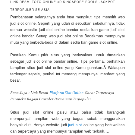
LINK RESMI TOTO ONLINE 4D SINGAPORE POOLS JACKPOT
TERPOPULER SE ASIA
Pembahasan selanjutnya anda bisa mengikuti tips memilih web
judi slot online. Seperti yang udah di sebutkan sebelumnya, tidak
semua website judi slot online bandar sedia kan game judi slot
online bandar. Setiap web judi slot online Badakmas mempunyai
mutu yang berbeda-beda di dalam sedia kan game slot online.
Pastikan Kamu pilih situs yang berkwalitas untuk dimainkan
sebagai judi slot online bandar online. Tips pertama, perhatikan
tampilan situs judi slot online yang Kamu gunakan.Â Walaupun
terdengar sepele, perihal ini memang mempunyai manfaat yang
besar.
Baca Juga : Link Resmi
Platform Slot Online
Gacor Terpercaya
Beraneka Ragam Provider Permainan Terpopuler
Situs judi slot online palsu atau palsu tidak barangkali
mempunyai tampilan web yang bagus sebab menggunakan
banyak duit. Hanya website judi
judi slot
online yang berkwalitas
dan terpercaya yang mempunyai tampilan web terbaik.…