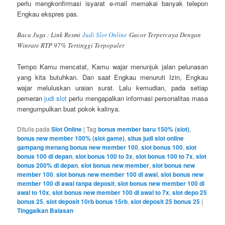
perlu mengkonfirmasi isyarat e-mail memakai banyak telepon
Engkau ekspres pas.
Baca Juga : Link Resmi
Judi Slot Online
Gacor Terpercaya Dengan
Winrate RTP 97% Tertinggi Terpopuler
Tempo Kamu mencatat, Kamu wajar menunjuk jalan pelunasan
yang kita butuhkan. Dan saat Engkau menuruti Izin, Engkau
wajar meluluskan uraian surat. Lalu kemudian, pada setiap
pemeran
judi slot
perlu mengapalkan informasi personalitas masa
mengumpulkan buat pokok kalinya.
Ditulis pada
Slot Online
|
Tag
bonus member baru 150% (slot)
,
bonus new member 100% (slot game)
,
situs judi slot online
gampang menang bonus new member 100
,
slot bonus 100
,
slot
bonus 100 di depan
,
slot bonus 100 to 3x
,
slot bonus 100 to 7x
,
slot
bonus 200% di depan
,
slot bonus new member
,
slot bonus new
member 100
,
slot bonus new member 100 di awal
,
slot bonus new
member 100 di awal tanpa deposit
,
slot bonus new member 100 di
awal to 10x
,
slot bonus new member 100 di awal to 7x
,
slot depo 25
bonus 25
,
slot deposit 10rb bonus 15rb
,
slot deposit 25 bonus 25
|
Tinggalkan Balasan