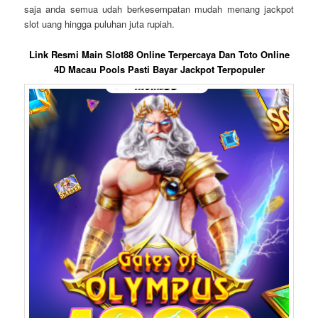
saja anda semua udah berkesempatan mudah menang jackpot
slot uang hingga puluhan juta rupiah.
Link Resmi Main Slot88 Online Terpercaya Dan Toto Online
4D Macau Pools Pasti Bayar Jackpot Terpopuler