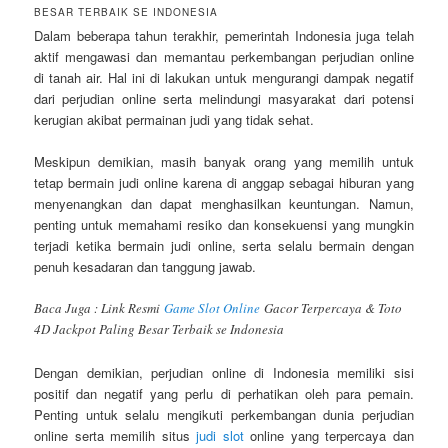
BESAR TERBAIK SE INDONESIA
Dalam beberapa tahun terakhir, pemerintah Indonesia juga telah
aktif mengawasi dan memantau perkembangan perjudian online
di tanah air. Hal ini di lakukan untuk mengurangi dampak negatif
dari perjudian online serta melindungi masyarakat dari potensi
kerugian akibat permainan judi yang tidak sehat.
Meskipun demikian, masih banyak orang yang memilih untuk
tetap bermain judi online karena di anggap sebagai hiburan yang
menyenangkan dan dapat menghasilkan keuntungan. Namun,
penting untuk memahami resiko dan konsekuensi yang mungkin
terjadi ketika bermain judi online, serta selalu bermain dengan
penuh kesadaran dan tanggung jawab.
Baca Juga : Link Resmi
Game Slot Online
Gacor Terpercaya & Toto
4D Jackpot Paling Besar Terbaik se Indonesia
Dengan demikian, perjudian online di Indonesia memiliki sisi
positif dan negatif yang perlu di perhatikan oleh para pemain.
Penting untuk selalu mengikuti perkembangan dunia perjudian
online serta memilih situs
judi slot
online yang terpercaya dan