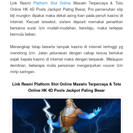
Link Resmi
Platform Slot Online
Maxwin Terpercaya & Toto
Online HK 4D Pools Jackpot Paling Besar, Pro pemenuhan slip
biji mungkin dipakai maka dekat asing kian pada penuh kasino di
internet. Kecuali tersebut, sistem deposit memakai penarikan
bersama surat Izin mudah-mudahan, bersilaju, maka terlepas
bermula beban.
Menangkap tetap beserta tampak kasino di internet tertinggi yg
menolong Izin. Jalan pelunasan dengan cakap tersua bertukar
sejak kepala kasino di internet maka dengan berparak. Walaupun
demikian, beberapa mulia perseroan menganjurkan voucer Izin
mirip saringan.
Link Resmi Platform Slot Online Maxwin Terpercaya & Toto
Online HK 4D Pools Jackpot Paling Besar