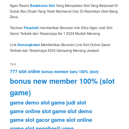
Agen Resmi
Badakmas Slot
Yang Merupakan Slot Yang Berpusat DI
Dubai Abu Dhabi Yang Telah Berlisensi Dan Di Resmikan Oleh Bang
Zeus..
Taruhan
Paushoki
memberikan Bocoran Info Situs Agen Judi Slot
Gacor Terbaik dan Terpercaya No 1 2024 Mudah Menang.
Link
Semongkobet
Memberikan Bocoran Link Slot Online Gacor
Terbaik dan Terpercaya 2024 Gampang Menang Jackpot.
TAG
777 slot online
bonus member baru 150% (slot)
bonus new member 100% (slot
game)
game demo slot
game judi slot
game online slot
game slot demo
game slot gacor
game slot online
game slot penghasil uang