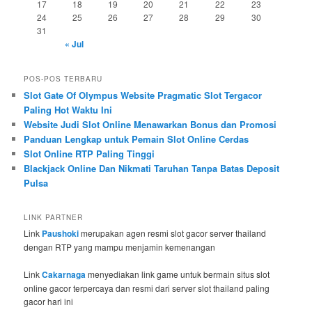
17
18
19
20
21
22
23
24
25
26
27
28
29
30
31
« Jul
POS-POS TERBARU
Slot Gate Of Olympus Website Pragmatic Slot Tergacor
Paling Hot Waktu Ini
Website Judi Slot Online Menawarkan Bonus dan Promosi
Panduan Lengkap untuk Pemain Slot Online Cerdas
Slot Online RTP Paling Tinggi
Blackjack Online Dan Nikmati Taruhan Tanpa Batas Deposit
Pulsa
LINK PARTNER
Link
Paushoki
merupakan agen resmi slot gacor server thailand
dengan RTP yang mampu menjamin kemenangan
Link
Cakarnaga
menyediakan link game untuk bermain situs slot
online gacor terpercaya dan resmi dari server slot thailand paling
gacor hari ini