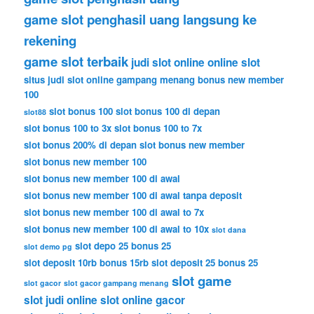
game slot penghasil uang langsung ke
rekening
game slot terbaik
judi slot online
online slot
situs judi slot online gampang menang bonus new member
100
slot bonus 100
slot bonus 100 di depan
slot88
slot bonus 100 to 3x
slot bonus 100 to 7x
slot bonus 200% di depan
slot bonus new member
slot bonus new member 100
slot bonus new member 100 di awal
slot bonus new member 100 di awal tanpa deposit
slot bonus new member 100 di awal to 7x
slot bonus new member 100 di awal to 10x
slot dana
slot depo 25 bonus 25
slot demo pg
slot deposit 10rb bonus 15rb
slot deposit 25 bonus 25
slot game
slot gacor
slot gacor gampang menang
slot judi online
slot online gacor