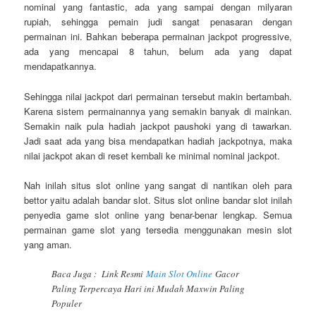
nominal yang fantastic, ada yang sampai dengan milyaran
rupiah, sehingga pemain judi sangat penasaran dengan
permainan ini. Bahkan beberapa permainan jackpot progressive,
ada yang mencapai 8 tahun, belum ada yang dapat
mendapatkannya.
Sehingga nilai jackpot dari permainan tersebut makin bertambah.
Karena sistem permainannya yang semakin banyak di mainkan.
Semakin naik pula hadiah jackpot paushoki yang di tawarkan.
Jadi saat ada yang bisa mendapatkan hadiah jackpotnya, maka
nilai jackpot akan di reset kembali ke minimal nominal jackpot.
Nah inilah situs slot online yang sangat di nantikan oleh para
bettor yaitu adalah bandar slot. Situs slot online bandar slot inilah
penyedia game slot online yang benar-benar lengkap. Semua
permainan game slot yang tersedia menggunakan mesin slot
yang aman.
Baca Juga : Link Resmi
Main Slot Online
Gacor
Paling Terpercaya Hari ini Mudah Maxwin Paling
Populer