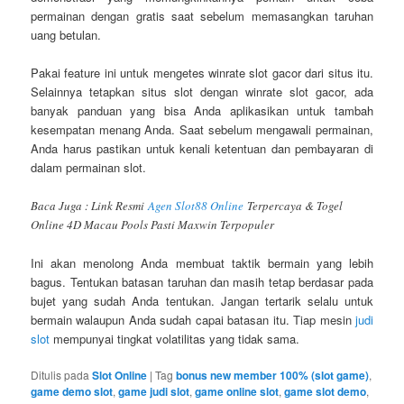
permainan dengan gratis saat sebelum memasangkan taruhan
uang betulan.
Pakai feature ini untuk mengetes winrate slot gacor dari situs itu.
Selainnya tetapkan situs slot dengan winrate slot gacor, ada
banyak panduan yang bisa Anda aplikasikan untuk tambah
kesempatan menang Anda. Saat sebelum mengawali permainan,
Anda harus pastikan untuk kenali ketentuan dan pembayaran di
dalam permainan slot.
Baca Juga : Link Resmi
Agen Slot88 Online
Terpercaya & Togel
Online 4D Macau Pools Pasti Maxwin Terpopuler
Ini akan menolong Anda membuat taktik bermain yang lebih
bagus. Tentukan batasan taruhan dan masih tetap berdasar pada
bujet yang sudah Anda tentukan. Jangan tertarik selalu untuk
bermain walaupun Anda sudah capai batasan itu. Tiap mesin
judi
slot
mempunyai tingkat volatilitas yang tidak sama.
Ditulis pada
Slot Online
|
Tag
bonus new member 100% (slot game)
,
game demo slot
,
game judi slot
,
game online slot
,
game slot demo
,