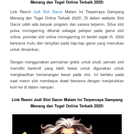
Menang dan Togel Online Terbaik 2025!
Link Resmi
Judi Slot Gacor
Malam Ini Terpercaya Gampang
Menang dan Togel Online Terbaik 2025!, Di dalam website Slot
Gacor udah ada banyak program dan sarana terjamin. Situs slot
pulsa microgaming dikenal sebagai pelopor pada game slot
online, provider slot online microgaming ini berdiri sejak th. 2000
bersama mutu dan tampilan pada tiap-tiap game yang memukau
untuk dimainkan.
Dengan menggunakan permainan gratis untuk studi, pemain slot
memiliki bankroll yang lebih besar untuk digunakan untuk
menghasilkan kemenangan besar pada slot. Ini berlaku pada
saat mesin slot membayar duwit bersama dengan menjatuhkan
koin ke di dalam nampan.
Link Resmi Judi Slot Gacor Malam Ini Terpercaya Gampang
Menang dan Togel Online Terbaik 2025!