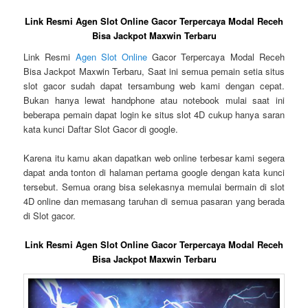
Link Resmi Agen Slot Online Gacor Terpercaya Modal Receh
Bisa Jackpot Maxwin Terbaru
Link Resmi
Agen Slot Online
Gacor Terpercaya Modal Receh
Bisa Jackpot Maxwin Terbaru, Saat ini semua pemain setia situs
slot gacor sudah dapat tersambung web kami dengan cepat.
Bukan hanya lewat handphone atau notebook mulai saat ini
beberapa pemain dapat login ke situs slot 4D cukup hanya saran
kata kunci Daftar Slot Gacor di google.
Karena itu kamu akan dapatkan web online terbesar kami segera
dapat anda tonton di halaman pertama google dengan kata kunci
tersebut. Semua orang bisa selekasnya memulai bermain di slot
4D online dan memasang taruhan di semua pasaran yang berada
di Slot gacor.
Link Resmi Agen Slot Online Gacor Terpercaya Modal Receh
Bisa Jackpot Maxwin Terbaru