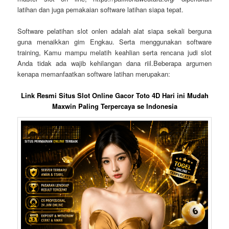
latihan dan juga pemakaian software latihan siapa tepat.
Software pelatihan slot onlen adalah alat siapa sekali berguna
guna menaikkan gim Engkau. Serta menggunakan software
training, Kamu mampu melatih keahlian serta rencana judi slot
Anda tidak ada wajib kehilangan dana riil.Beberapa argumen
kenapa memanfaatkan software latihan merupakan:
Link Resmi Situs Slot Online Gacor Toto 4D Hari ini Mudah
Maxwin Paling Terpercaya se Indonesia