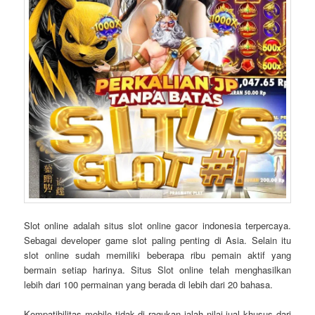
Slot online adalah situs slot online gacor indonesia terpercaya.
Sebagai developer game slot paling penting di Asia. Selain itu
slot online sudah memiliki beberapa ribu pemain aktif yang
bermain setiap harinya. Situs Slot online telah menghasilkan
lebih dari 100 permainan yang berada di lebih dari 20 bahasa.
Kompatibilitas mobile tidak di ragukan ialah nilai jual khusus dari