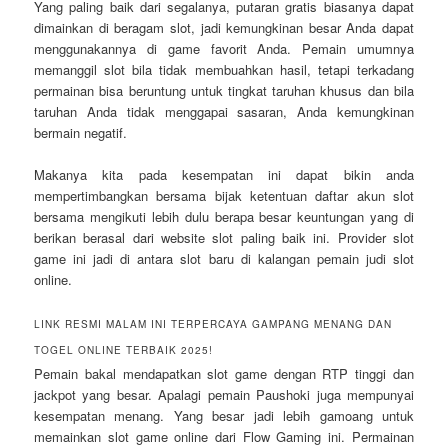
Yang paling baik dari segalanya, putaran gratis biasanya dapat
dimainkan di beragam slot, jadi kemungkinan besar Anda dapat
menggunakannya di game favorit Anda. Pemain umumnya
memanggil slot bila tidak membuahkan hasil, tetapi terkadang
permainan bisa beruntung untuk tingkat taruhan khusus dan bila
taruhan Anda tidak menggapai sasaran, Anda kemungkinan
bermain negatif.
Makanya kita pada kesempatan ini dapat bikin anda
mempertimbangkan bersama bijak ketentuan daftar akun slot
bersama mengikuti lebih dulu berapa besar keuntungan yang di
berikan berasal dari website slot paling baik ini. Provider slot
game ini jadi di antara slot baru di kalangan pemain judi slot
online.
LINK RESMI MALAM INI TERPERCAYA GAMPANG MENANG DAN
TOGEL ONLINE TERBAIK 2025!
Pemain bakal mendapatkan slot game dengan RTP tinggi dan
jackpot yang besar. Apalagi pemain Paushoki juga mempunyai
kesempatan menang. Yang besar jadi lebih gamoang untuk
memainkan slot game online dari Flow Gaming ini. Permainan