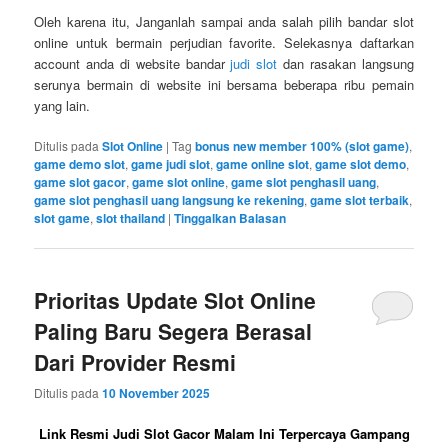
Oleh karena itu, Janganlah sampai anda salah pilih bandar slot
online untuk bermain perjudian favorite. Selekasnya daftarkan
account anda di website bandar
judi slot
dan rasakan langsung
serunya bermain di website ini bersama beberapa ribu pemain
yang lain.
Ditulis pada
Slot Online
|
Tag
bonus new member 100% (slot game)
,
game demo slot
,
game judi slot
,
game online slot
,
game slot demo
,
game slot gacor
,
game slot online
,
game slot penghasil uang
,
game slot penghasil uang langsung ke rekening
,
game slot terbaik
,
slot game
,
slot thailand
|
Tinggalkan Balasan
Prioritas Update Slot Online
Paling Baru Segera Berasal
Dari Provider Resmi
Ditulis pada
10 November 2025
Link Resmi Judi Slot Gacor Malam Ini Terpercaya Gampang