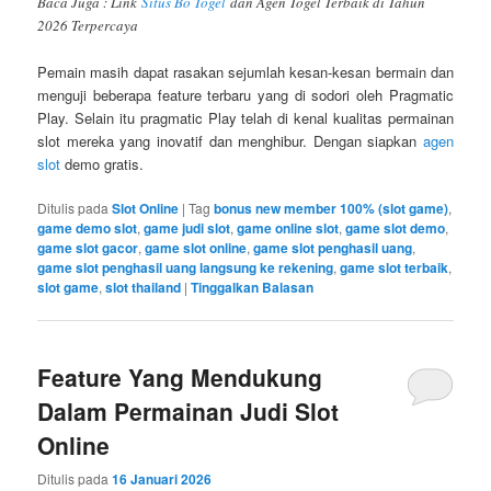
Baca Juga : Link
Situs Bo Togel
dan Agen Togel Terbaik di Tahun
2026 Terpercaya
Pemain masih dapat rasakan sejumlah kesan-kesan bermain dan
menguji beberapa feature terbaru yang di sodori oleh Pragmatic
Play. Selain itu pragmatic Play telah di kenal kualitas permainan
slot mereka yang inovatif dan menghibur. Dengan siapkan
agen
slot
demo gratis.
Ditulis pada
Slot Online
|
Tag
bonus new member 100% (slot game)
,
game demo slot
,
game judi slot
,
game online slot
,
game slot demo
,
game slot gacor
,
game slot online
,
game slot penghasil uang
,
game slot penghasil uang langsung ke rekening
,
game slot terbaik
,
slot game
,
slot thailand
|
Tinggalkan Balasan
Feature Yang Mendukung
Dalam Permainan Judi Slot
Online
Ditulis pada
16 Januari 2026