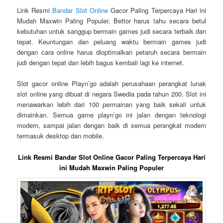
Link Resmi
Bandar Slot Online
Gacor Paling Terpercaya Hari ini
Mudah Maxwin Paling Populer, Bettor harus tahu secara betul
kebutuhan untuk sanggup bermain games judi secara terbaik dan
tepat. Keuntungan dan peluang waktu bermain games judi
dengan cara online harus dioptimalkan petaruh secara bermain
judi dengan tepat dan lebih bagus kembali lagi ke internet.
Slot gacor online Playn’go adalah perusahaan perangkat lunak
slot online yang dibuat di negara Swedia pada tahun 200. Slot ini
menawarkan lebih dari 100 permainan yang baik sekali untuk
dimainkan. Semua game playn’go ini jalan dengan teknologi
modern, sampai jalan dengan baik di semua perangkat modern
termasuk desktop dan mobile.
Link Resmi Bandar Slot Online Gacor Paling Terpercaya Hari
ini Mudah Maxwin Paling Populer