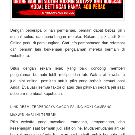
Dengan beberapa pilihan permainan, pemain dapat bebas pilih
sesuai selera dan peruntungan mereka. Rekam jejak Judi Slot
Online perlu di perhitungkan. Cari info pembahasan dan referensi
dari pemain lain berkenaan pengalaman mereka bermain di
website itu.
Situs dengan rekam jejak yang baik condong memberi
pengalaman bermain lebih melipur dan fair. Waktu pilih website
judi slot online, pastikan untuk pilih yang terbaik sesuai opsi
Anda. Evaluasi semua faktor di atas dan pikirkan secara jeli saat
sebelum membuat keputusan.
LINK RESMI TERPERCAYA GACOR PALING HOKI GAMPANG
MAXWIN HARI INI TERBAIK
Pilih website yang tawarkan keamanan, kenyamanan, dan
kesenangan saat bermain judi slot online. Mudah-mudahan artikel
berikut menolong Anda temukan opsi terbaik untuk bermain judi