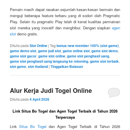
Pemain masih dapat rasakan sejumlah kesan-kesan bermain dan
menguji beberapa feature terbaru yang di sodori oleh Pragmatic
Play. Selain itu pragmatic Play telah di kenal kualitas permainan
slot mereka yang inovatif dan menghibur. Dengan siapkan
agen
slot
demo gratis.
Ditulis pada
Slot Online
|
Tag
bonus new member 100% (slot game)
,
game demo slot
,
game judi slot
,
game online slot
,
game slot demo
,
game slot gacor
,
game slot online
,
game slot penghasil uang
,
game slot penghasil uang langsung ke rekening
,
game slot terbaik
,
slot game
,
slot thailand
|
Tinggalkan Balasan
Alur Kerja Judi Togel Online
Ditulis pada
4 April 2026
Link Situs Bo Togel dan Agen Togel Terbaik di Tahun 2026
Terpercaya
Link
Situs Bo Togel
dan Agen Togel Terbaik di Tahun 2026