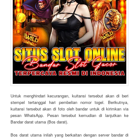
Untuk menghindari kecurangan, kuitansi tersebut akan di beri
stempel tertanggal hari pembelian nomor togel. Berikutnya,
kuitansi tersebut akan di foto oleh bandar untuk di kirimkan via
pesan WhatsApp. Pesan tersebut kemudian di lanjutkan ke
Bandar darat utama (Bos darat).
Bos darat utama inilah yang berkaitan dengan server bandar di