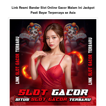
Link Resmi Bandar Slot Online Gacor Malam Ini Jackpot
Pasti Bayar Terpercaya se Asia