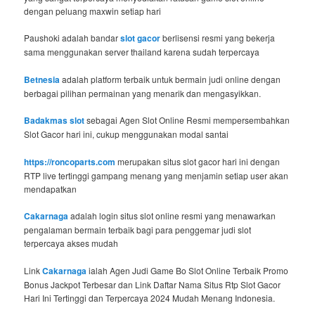
dengan peluang maxwin setiap hari
Paushoki adalah bandar
slot gacor
berlisensi resmi yang bekerja
sama menggunakan server thailand karena sudah terpercaya
Betnesia
adalah platform terbaik untuk bermain judi online dengan
berbagai pilihan permainan yang menarik dan mengasyikkan.
Badakmas slot
sebagai Agen Slot Online Resmi mempersembahkan
Slot Gacor hari ini, cukup menggunakan modal santai
https://roncoparts.com
merupakan situs slot gacor hari ini dengan
RTP live tertinggi gampang menang yang menjamin setiap user akan
mendapatkan
Cakarnaga
adalah login situs slot online resmi yang menawarkan
pengalaman bermain terbaik bagi para penggemar judi slot
terpercaya akses mudah
Link
Cakarnaga
ialah Agen Judi Game Bo Slot Online Terbaik Promo
Bonus Jackpot Terbesar dan Link Daftar Nama Situs Rtp Slot Gacor
Hari Ini Tertinggi dan Terpercaya 2024 Mudah Menang Indonesia.