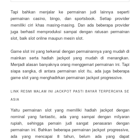
Tapi bahkan menjalar ke permainan judi lainnya seperti
permainan casino, bingo, dan sportsbook. Setiap provider
memiliki ciri khas masing-masing. Dan ada beberapa provider
juga berhasil memproduksi sampai dengan ratusan permainan
slot, baik slot online maupun mesin slot.
Game slot ini yang terkenal dengan permainannya yang mudah di
mainkan serta hadiah jackpot yang mudah di menangkan.
Menjadi alasan banyaknya orang menggemari permainan ini. Tapi
siapa sangka, di antara permainan slot itu, ada juga beberapa
game slot yang menghadirkan permainan jackpot progressive.
LINK RESMI MALAM INI JACKPOT PASTI BAYAR TERPERCAYA SE
ASIA
Yaitu permainan slot yang memiliki hadiah jackpot dengan
nominal yang fantastic, ada yang sampai dengan milyaran
rupiah, sehingga pemain judi sangat penasaran dengan
permainan ini. Bahkan beberapa permainan jackpot progressive,
ada yang mencapai 8 tahun, belum ada yang dapat