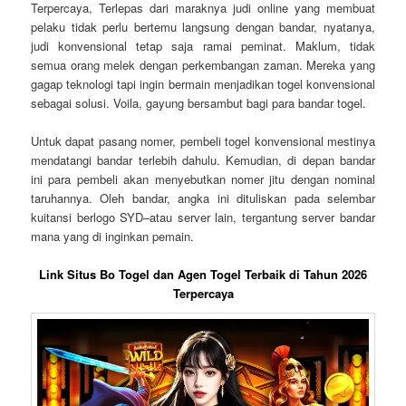
Terpercaya, Terlepas dari maraknya judi online yang membuat
pelaku tidak perlu bertemu langsung dengan bandar, nyatanya,
judi konvensional tetap saja ramai peminat. Maklum, tidak
semua orang melek dengan perkembangan zaman. Mereka yang
gagap teknologi tapi ingin bermain menjadikan togel konvensional
sebagai solusi. Voila, gayung bersambut bagi para bandar togel.
Untuk dapat pasang nomer, pembeli togel konvensional mestinya
mendatangi bandar terlebih dahulu. Kemudian, di depan bandar
ini para pembeli akan menyebutkan nomer jitu dengan nominal
taruhannya. Oleh bandar, angka ini dituliskan pada selembar
kuitansi berlogo SYD–atau server lain, tergantung server bandar
mana yang di inginkan pemain.
Link Situs Bo Togel dan Agen Togel Terbaik di Tahun 2026
Terpercaya