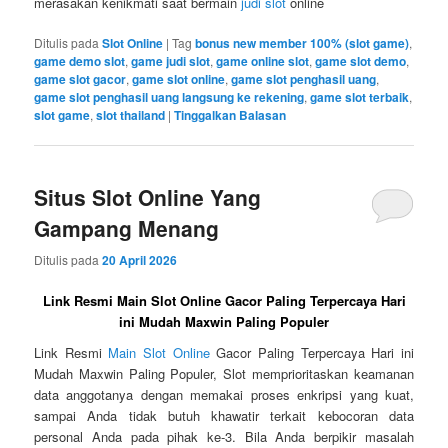
merasakan kenikmati saat bermain
judi slot
online
Ditulis pada
Slot Online
|
Tag
bonus new member 100% (slot game)
,
game demo slot
,
game judi slot
,
game online slot
,
game slot demo
,
game slot gacor
,
game slot online
,
game slot penghasil uang
,
game slot penghasil uang langsung ke rekening
,
game slot terbaik
,
slot game
,
slot thailand
|
Tinggalkan Balasan
Situs Slot Online Yang
Gampang Menang
Ditulis pada
20 April 2026
Link Resmi Main Slot Online Gacor Paling Terpercaya Hari
ini Mudah Maxwin Paling Populer
Link Resmi
Main Slot Online
Gacor Paling Terpercaya Hari ini
Mudah Maxwin Paling Populer, Slot memprioritaskan keamanan
data anggotanya dengan memakai proses enkripsi yang kuat,
sampai Anda tidak butuh khawatir terkait kebocoran data
personal Anda pada pihak ke-3. Bila Anda berpikir masalah