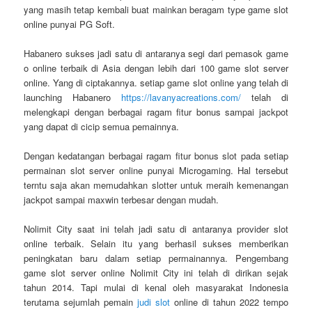
yang masih tetap kembali buat mainkan beragam type game slot
online punyai PG Soft.
Habanero sukses jadi satu di antaranya segi dari pemasok game
o online terbaik di Asia dengan lebih dari 100 game slot server
online. Yang di ciptakannya. setiap game slot online yang telah di
launching Habanero
https://lavanyacreations.com/
telah di
melengkapi dengan berbagai ragam fitur bonus sampai jackpot
yang dapat di cicip semua pemainnya.
Dengan kedatangan berbagai ragam fitur bonus slot pada setiap
permainan slot server online punyai Microgaming. Hal tersebut
terntu saja akan memudahkan slotter untuk meraih kemenangan
jackpot sampai maxwin terbesar dengan mudah.
Nolimit City saat ini telah jadi satu di antaranya provider slot
online terbaik. Selain itu yang berhasil sukses memberikan
peningkatan baru dalam setiap permainannya. Pengembang
game slot server online Nolimit City ini telah di dirikan sejak
tahun 2014. Tapi mulai di kenal oleh masyarakat Indonesia
terutama sejumlah pemain
judi slot
online di tahun 2022 tempo