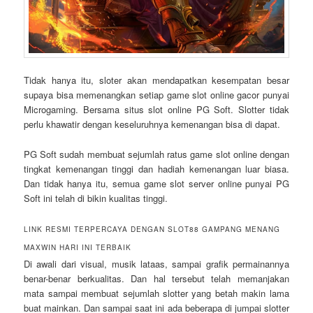
Tidak hanya itu, sloter akan mendapatkan kesempatan besar
supaya bisa memenangkan setiap game slot online gacor punyai
Microgaming. Bersama situs slot online PG Soft. Slotter tidak
perlu khawatir dengan keseluruhnya kemenangan bisa di dapat.
PG Soft sudah membuat sejumlah ratus game slot online dengan
tingkat kemenangan tinggi dan hadiah kemenangan luar biasa.
Dan tidak hanya itu, semua game slot server online punyai PG
Soft ini telah di bikin kualitas tinggi.
LINK RESMI TERPERCAYA DENGAN SLOT88 GAMPANG MENANG
MAXWIN HARI INI TERBAIK
Di awali dari visual, musik lataas, sampai grafik permainannya
benar-benar berkualitas. Dan hal tersebut telah memanjakan
mata sampai membuat sejumlah slotter yang betah makin lama
buat mainkan. Dan sampai saat ini ada beberapa di jumpai slotter