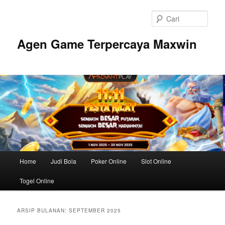
Langsung
Langsung
ke
ke
Cari
konten
konten
utama
sekunder
Agen Game Terpercaya Maxwin
Menu
Home
Judi Bola
Poker Online
Slot Online
utama
Togel Online
ARSIP BULANAN:
SEPTEMBER 2025