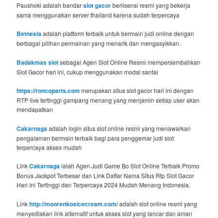
Paushoki adalah bandar
slot gacor
berlisensi resmi yang bekerja
sama menggunakan server thailand karena sudah terpercaya
Betnesia
adalah platform terbaik untuk bermain judi online dengan
berbagai pilihan permainan yang menarik dan mengasyikkan.
Badakmas slot
sebagai Agen Slot Online Resmi mempersembahkan
Slot Gacor hari ini, cukup menggunakan modal santai
https://roncoparts.com
merupakan situs slot gacor hari ini dengan
RTP live tertinggi gampang menang yang menjamin setiap user akan
mendapatkan
Cakarnaga
adalah login situs slot online resmi yang menawarkan
pengalaman bermain terbaik bagi para penggemar judi slot
terpercaya akses mudah
Link
Cakarnaga
ialah Agen Judi Game Bo Slot Online Terbaik Promo
Bonus Jackpot Terbesar dan Link Daftar Nama Situs Rtp Slot Gacor
Hari Ini Tertinggi dan Terpercaya 2024 Mudah Menang Indonesia.
Link
http://moorenkosicecream.com/
adalah slot online resmi yang
menyediakan link alternatif untuk akses slot yang lancar dan aman