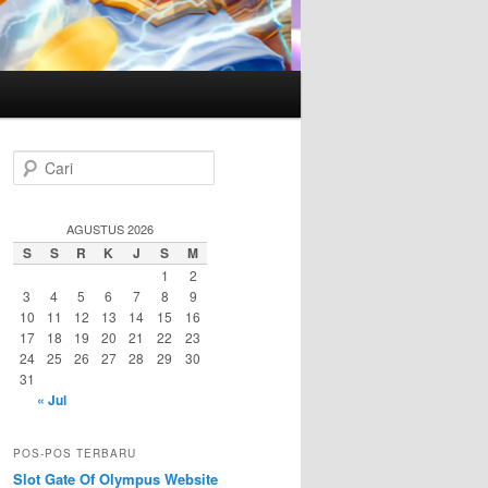
C
a
r
i
AGUSTUS 2026
S
S
R
K
J
S
M
1
2
3
4
5
6
7
8
9
10
11
12
13
14
15
16
17
18
19
20
21
22
23
24
25
26
27
28
29
30
31
« Jul
POS-POS TERBARU
Slot Gate Of Olympus Website