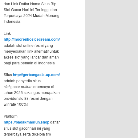
dan Link Daftar Nama Situs Rtp
Slot Gacor Hari Ini Tertinggi dan
Terpercaya 2024 Mudah Menang
Indonesia.
Link
http://moorenkosicecream.com/
adalah slot online resmi yang
menyediakan link alternatif untuk
akses slot yang lancar dan aman
bagi para pemain di Indonesia
Situs
http://gerbangasia-up.com/
adalah penyedia situs
slot
gacor
online
terpercaya di
tahun 2025 sekaligus merupakan
provider slot88 resmi dengan
winrate 100%!
Platform
https://badakmasfun.shop
daftar
situs slot gacor hari ini yang
terpercaya serta dikelola tim