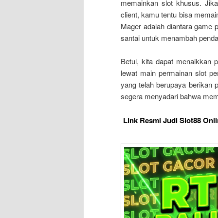
memainkan slot khusus. Jika
client, kamu tentu bisa mema
Mager adalah diantara game p
santai untuk menambah penda
Betul, kita dapat menaikka
lewat main permainan slot pen
yang telah berupaya berikan p
segera menyadari bahwa mema
Link Resmi Judi Slot88 Onli