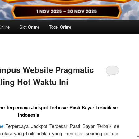
nline
Slot Online
Togel Online
ympus Website Pragmatic
ling Hot Waktu Ini
ne Terpercaya Jackpot Terbesar Pasti Bayar Terbaik se
Indonesia
ne
Terpercaya Jackpot Terbesar Pasti Bayar Terbaik se
 reputasi yang baik adalah yang membuat seorang pemain