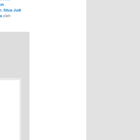
jam
m
,
Situs Judi
ya
oleh