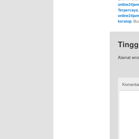
online24jam
Terpercaya
online24ja
keratop
. Bu
Tingg
Alamat emai
Komenta