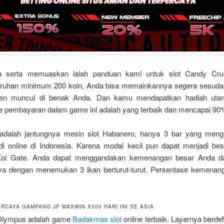
a serta memuaskan ialah panduan kami untuk slot Candy Cru
ruhan minimum 200 koin, Anda bisa memainkannya segera sesuda
en muncul di benak Anda. Dan kamu mendapatkan hadiah uta
e pembayaran dalam game ini adalah yang terbaik dan mencapai 90
adalah jantungnya mesin slot Habanero, hanya 3 bar yang men
di online di Indonesia. Karena modal kecil pun dapat menjadi be
Koi Gate. Anda dapat menggandakan kemenangan besar Anda dar
a dengan menemukan 3 ikan berturut-turut. Persentase kemenan
ERCAYA GAMPANG JP MAXWIN X500 HARI INI SE ASIA
 Olympus adalah game
Badakmas slot
online terbaik. Layarnya berdefin