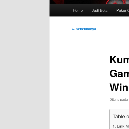
Menu
Home
Judi Bola
Poker O
utama
Navigasi
←
Sebelumnya
Tulisan
Kum
Gam
Win
Ditulis pada
Table 
Link M