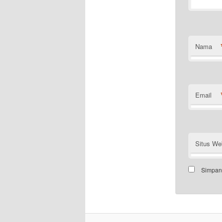
Nama
Email
Situs We
Simpan 