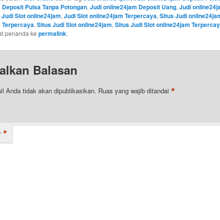
 Deposit Pulsa Tanpa Potongan
,
Judi online24jam Deposit Uang
,
Judi online24
,
Judi Slot online24jam
,
Judi Slot online24jam Terpercaya
,
Situs Judi online24ja
m Terpercaya
,
Situs Judi Slot online24jam
,
Situs Judi Slot online24jam Terperca
at penanda ke
permalink
.
alkan Balasan
*
l Anda tidak akan dipublikasikan.
Ruas yang wajib ditandai
*
r