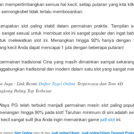
n mempertimbangkan semua hal kecil, setiap putaran yang kita kl
 semongkobet tidak terlalu membosankan.
erupakan slot paling stabil dalam permainan praktis. Tampilan s
 sangat sesuai untuk membuat slot ini sangat populer dan ingat ba
tuk melewatkan slot ini. Menangkan hingga 92% hanya dengan 1
ang kecil Anda dapat mencapai 1 juta dengan beberapa putaran!
permainan tradisional Cina yang masih dimainkan sampai sekaran
gabungkan tradisional dan modern dalam satu slot yang sangat men
a Juga : Link Resmi
Daftar Togel Online
Terpercaya dan Toto 4D
gkong Paling Top Terbesar
ays PG telah terbukti menjadi permainan mesin slot paling popu
emenangan hingga 90% pada slot! Taruhan minimum di sini adalah ser
 kecil sangat sulit jika Anda ingin memainkan game
judi slot
ini.
ulis dalam
Slot Online
dan di-tag
Judi online24jam
,
Judi online24jam Deposit Puls