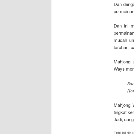
Dan denga
permainan
Dan ini m
permainan
mudah un
taruhan, u
Mahjong, 
Ways meng
Bac
Hon
Mahjong W
tingkat k
Jadi, uang
Entri ini dit