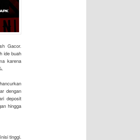
sh Gacor.
h ide buah
ma karena
%.
ghancurkan
sar dengan
i deposit
gan hingga
isi tinggi.