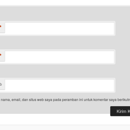
*
*
b
nama, email, dan situs web saya pada peramban ini untuk komentar saya berikutn