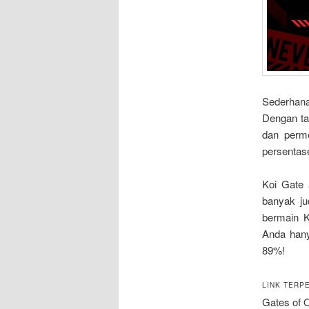
Sederhan
Dengan ta
dan perm
persentas
Koi Gate 
banyak ju
bermain 
Anda hany
89%!
LINK TERP
Gates of