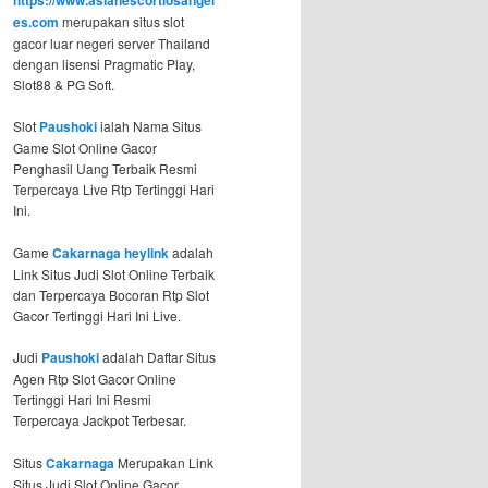
es.com
merupakan situs slot
gacor luar negeri server Thailand
dengan lisensi Pragmatic Play,
Slot88 & PG Soft.
Slot
Paushoki
ialah Nama Situs
Game Slot Online Gacor
Penghasil Uang Terbaik Resmi
Terpercaya Live Rtp Tertinggi Hari
Ini.
Game
Cakarnaga heylink
adalah
Link Situs Judi Slot Online Terbaik
dan Terpercaya Bocoran Rtp Slot
Gacor Tertinggi Hari Ini Live.
Judi
Paushoki
adalah Daftar Situs
Agen Rtp Slot Gacor Online
Tertinggi Hari Ini Resmi
Terpercaya Jackpot Terbesar.
Situs
Cakarnaga
Merupakan Link
Situs Judi Slot Online Gacor