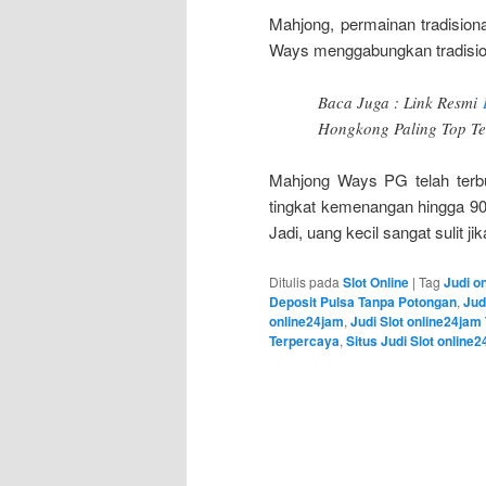
Mahjong, permainan tradisio
Ways menggabungkan tradision
Baca Juga : Link Resmi
Hongkong Paling Top Te
Mahjong Ways PG telah terbu
tingkat kemenangan hingga 90%
Jadi, uang kecil sangat sulit
Ditulis pada
Slot Online
|
Tag
Judi o
Deposit Pulsa Tanpa Potongan
,
Jud
online24jam
,
Judi Slot online24jam
Terpercaya
,
Situs Judi Slot online