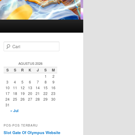
C
a
r
i
AGUSTUS 2026
S
S
R
K
J
S
M
1
2
3
4
5
6
7
8
9
10
11
12
13
14
15
16
17
18
19
20
21
22
23
24
25
26
27
28
29
30
31
« Jul
POS-POS TERBARU
Slot Gate Of Olympus Website