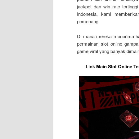
jackpot dan win rate tertingg
Indonesia, kami memberikan
pemenang.
Di mana mereka menerima hadi
permainan slot online gampa
game viral yang banyak dimain
Link Main Slot Online T