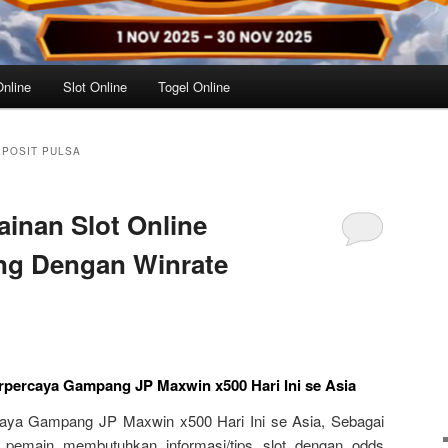
nline
Slot Online
Togel Online
EPOSIT PULSA
inan Slot Online
g Dengan Winrate
erpercaya Gampang JP Maxwin x500 Hari Ini se Asia
aya Gampang JP Maxwin x500 Hari Ini se Asia, Sebagai
a pemain membutuhkan informasi/tips slot dengan odds