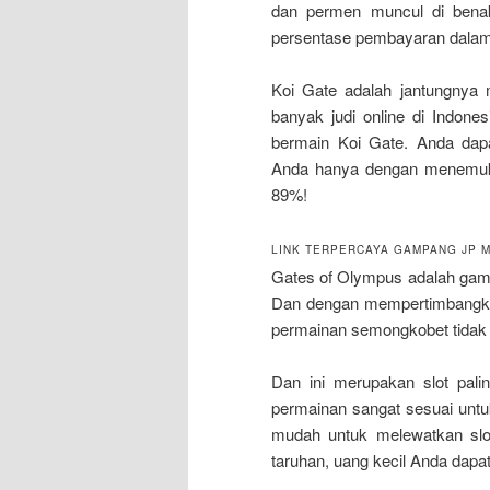
dan permen muncul di bena
persentase pembayaran dalam 
Koi Gate adalah jantungnya
banyak judi online di Indone
bermain Koi Gate. Anda dap
Anda hanya dengan menemukan
89%!
LINK TERPERCAYA GAMPANG JP MA
Gates of Olympus adalah ga
Dan dengan mempertimbangkan 
permainan semongkobet tidak
Dan ini merupakan slot palin
permainan sangat sesuai untu
mudah untuk melewatkan slo
taruhan, uang kecil Anda dapa