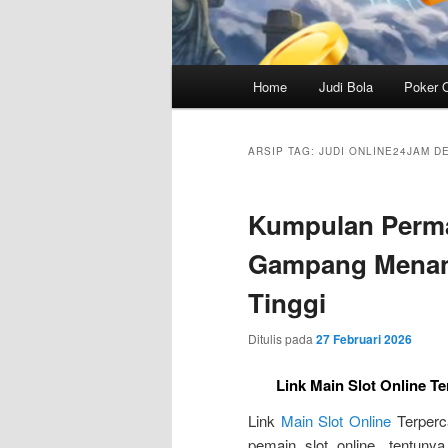
Menu
Home
Judi Bola
Poker O
utama
ARSIP TAG:
JUDI ONLINE24JAM D
Kumpulan Perma
Gampang Menan
Tinggi
Ditulis pada
27 Februari 2026
Link Main Slot Online T
Link
Main Slot Online
Terperc
pemain slot online, tentuny