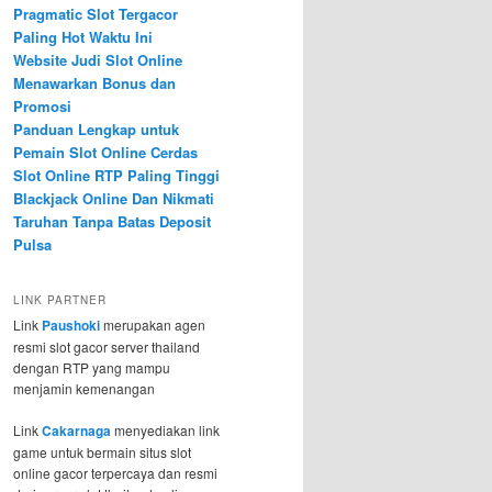
Pragmatic Slot Tergacor
Paling Hot Waktu Ini
Website Judi Slot Online
Menawarkan Bonus dan
Promosi
Panduan Lengkap untuk
Pemain Slot Online Cerdas
Slot Online RTP Paling Tinggi
Blackjack Online Dan Nikmati
Taruhan Tanpa Batas Deposit
Pulsa
LINK PARTNER
Link
Paushoki
merupakan agen
resmi slot gacor server thailand
dengan RTP yang mampu
menjamin kemenangan
Link
Cakarnaga
menyediakan link
game untuk bermain situs slot
online gacor terpercaya dan resmi