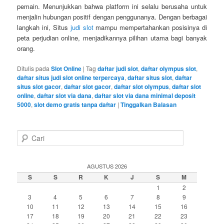
pemain. Menunjukkan bahwa platform ini selalu berusaha untuk
menjalin hubungan positif dengan penggunanya. Dengan berbagai
langkah ini, Situs
judi slot
mampu mempertahankan posisinya di
peta perjudian online, menjadikannya pilihan utama bagi banyak
orang.
Ditulis pada
Slot Online
|
Tag
daftar judi slot
,
daftar olympus slot
,
daftar situs judi slot online terpercaya
,
daftar situs slot
,
daftar
situs slot gacor
,
daftar slot gacor
,
daftar slot olympus
,
daftar slot
online
,
daftar slot via dana
,
daftar slot via dana minimal deposit
5000
,
slot demo gratis tanpa daftar
|
Tinggalkan Balasan
C
a
r
i
AGUSTUS 2026
S
S
R
K
J
S
M
1
2
3
4
5
6
7
8
9
10
11
12
13
14
15
16
17
18
19
20
21
22
23