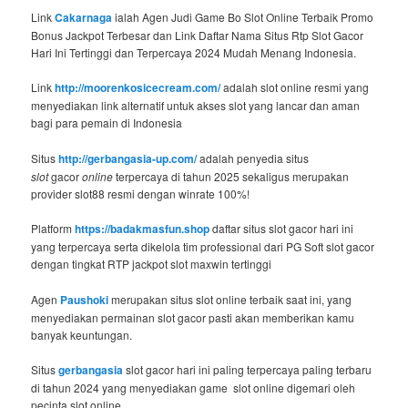
Link
Cakarnaga
ialah Agen Judi Game Bo Slot Online Terbaik Promo
Bonus Jackpot Terbesar dan Link Daftar Nama Situs Rtp Slot Gacor
Hari Ini Tertinggi dan Terpercaya 2024 Mudah Menang Indonesia.
Link
http://moorenkosicecream.com/
adalah slot online resmi yang
menyediakan link alternatif untuk akses slot yang lancar dan aman
bagi para pemain di Indonesia
Situs
http://gerbangasia-up.com/
adalah penyedia situs
slot
gacor
online
terpercaya di tahun 2025 sekaligus merupakan
provider slot88 resmi dengan winrate 100%!
Platform
https://badakmasfun.shop
daftar situs slot gacor hari ini
yang terpercaya serta dikelola tim professional dari PG Soft slot gacor
dengan tingkat RTP jackpot slot maxwin tertinggi
Agen
Paushoki
merupakan situs slot online terbaik saat ini, yang
menyediakan permainan slot gacor pasti akan memberikan kamu
banyak keuntungan.
Situs
gerbangasia
slot gacor hari ini paling terpercaya paling terbaru
di tahun 2024 yang menyediakan game slot online digemari oleh
pecinta slot online..