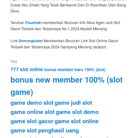
Dubai Abu Dhabi Yang Telah Berlisensi Dan Di Resmikan Oleh Bang
Zeus..
Taruhan
Paushoki
memberikan Bocoran Info Situs Agen Judi Slot
Gacor Terbaik dan Terpercaya No 1 2024 Mudah Menang.
Link
Semongkobet
Memberikan Bocoran Link Slot Online Gacor
Terbaik dan Terpercaya 2024 Gampang Menang Jackpot.
TAG
777 slot online
bonus member baru 150% (slot)
bonus new member 100% (slot
game)
game demo slot
game judi slot
game online slot
game slot demo
game slot gacor
game slot online
game slot penghasil uang