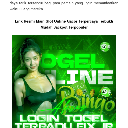
daya tarik tersendiri bagi para pemain yang ingin memanfaatkan
waktu luang mereka.
Link Resmi Main Slot Online Gacor Terpercaya Terbukti
Mudah Jackpot Terpopuler