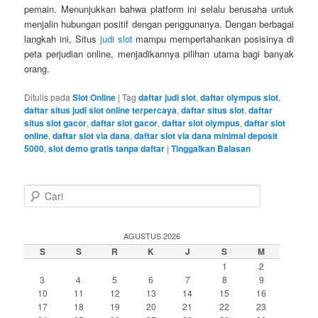
pemain. Menunjukkan bahwa platform ini selalu berusaha untuk
menjalin hubungan positif dengan penggunanya. Dengan berbagai
langkah ini, Situs
judi slot
mampu mempertahankan posisinya di
peta perjudian online, menjadikannya pilihan utama bagi banyak
orang.
Ditulis pada
Slot Online
|
Tag
daftar judi slot
,
daftar olympus slot
,
daftar situs judi slot online terpercaya
,
daftar situs slot
,
daftar
situs slot gacor
,
daftar slot gacor
,
daftar slot olympus
,
daftar slot
online
,
daftar slot via dana
,
daftar slot via dana minimal deposit
5000
,
slot demo gratis tanpa daftar
|
Tinggalkan Balasan
C
a
r
i
AGUSTUS 2026
S
S
R
K
J
S
M
1
2
3
4
5
6
7
8
9
10
11
12
13
14
15
16
17
18
19
20
21
22
23