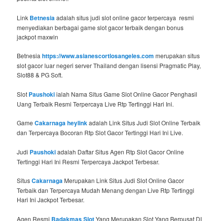
Link
Betnesia
adalah situs judi slot online gacor terpercaya resmi
menyediakan berbagai game slot gacor terbaik dengan bonus
jackpot maxwin
Betnesia
https://www.asianescortlosangeles.com
merupakan situs
slot gacor luar negeri server Thailand dengan lisensi Pragmatic Play,
Slot88 & PG Soft.
Slot
Paushoki
ialah Nama Situs Game Slot Online Gacor Penghasil
Uang Terbaik Resmi Terpercaya Live Rtp Tertinggi Hari Ini.
Game
Cakarnaga heylink
adalah Link Situs Judi Slot Online Terbaik
dan Terpercaya Bocoran Rtp Slot Gacor Tertinggi Hari Ini Live.
Judi
Paushoki
adalah Daftar Situs Agen Rtp Slot Gacor Online
Tertinggi Hari Ini Resmi Terpercaya Jackpot Terbesar.
Situs
Cakarnaga
Merupakan Link Situs Judi Slot Online Gacor
Terbaik dan Terpercaya Mudah Menang dengan Live Rtp Tertinggi
Hari Ini Jackpot Terbesar.
Agen Resmi
Badakmas Slot
Yang Merupakan Slot Yang Berpusat DI