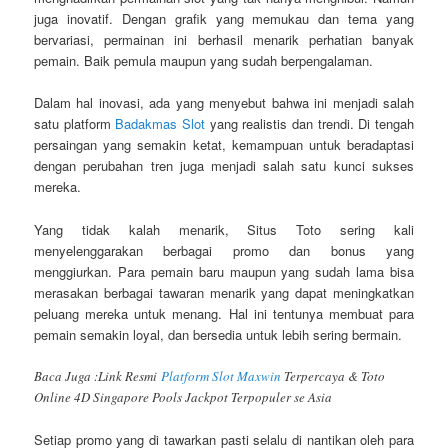
juga inovatif. Dengan grafik yang memukau dan tema yang
bervariasi, permainan ini berhasil menarik perhatian banyak
pemain. Baik pemula maupun yang sudah berpengalaman.
Dalam hal inovasi, ada yang menyebut bahwa ini menjadi salah
satu platform
Badakmas Slot
yang realistis dan trendi. Di tengah
persaingan yang semakin ketat, kemampuan untuk beradaptasi
dengan perubahan tren juga menjadi salah satu kunci sukses
mereka.
Yang tidak kalah menarik, Situs Toto sering kali
menyelenggarakan berbagai promo dan bonus yang
menggiurkan. Para pemain baru maupun yang sudah lama bisa
merasakan berbagai tawaran menarik yang dapat meningkatkan
peluang mereka untuk menang. Hal ini tentunya membuat para
pemain semakin loyal, dan bersedia untuk lebih sering bermain.
Baca Juga :Link Resmi
Platform Slot Maxwin
Terpercaya & Toto
Online 4D Singapore Pools Jackpot Terpopuler se Asia
Setiap promo yang di tawarkan pasti selalu di nantikan oleh para