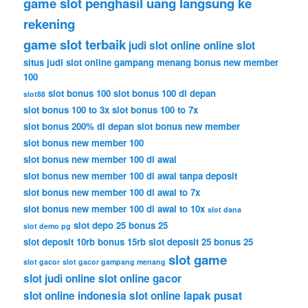
game slot penghasil uang langsung ke
rekening
game slot terbaik
judi slot online
online slot
situs judi slot online gampang menang bonus new member
100
slot bonus 100
slot bonus 100 di depan
slot88
slot bonus 100 to 3x
slot bonus 100 to 7x
slot bonus 200% di depan
slot bonus new member
slot bonus new member 100
slot bonus new member 100 di awal
slot bonus new member 100 di awal tanpa deposit
slot bonus new member 100 di awal to 7x
slot bonus new member 100 di awal to 10x
slot dana
slot depo 25 bonus 25
slot demo pg
slot deposit 10rb bonus 15rb
slot deposit 25 bonus 25
slot game
slot gacor
slot gacor gampang menang
slot judi online
slot online gacor
slot online indonesia
slot online lapak pusat