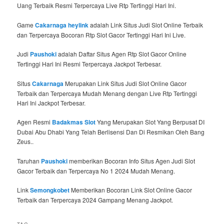
Uang Terbaik Resmi Terpercaya Live Rtp Tertinggi Hari Ini.
Game
Cakarnaga heylink
adalah Link Situs Judi Slot Online Terbaik
dan Terpercaya Bocoran Rtp Slot Gacor Tertinggi Hari Ini Live.
Judi
Paushoki
adalah Daftar Situs Agen Rtp Slot Gacor Online
Tertinggi Hari Ini Resmi Terpercaya Jackpot Terbesar.
Situs
Cakarnaga
Merupakan Link Situs Judi Slot Online Gacor
Terbaik dan Terpercaya Mudah Menang dengan Live Rtp Tertinggi
Hari Ini Jackpot Terbesar.
Agen Resmi
Badakmas Slot
Yang Merupakan Slot Yang Berpusat DI
Dubai Abu Dhabi Yang Telah Berlisensi Dan Di Resmikan Oleh Bang
Zeus..
Taruhan
Paushoki
memberikan Bocoran Info Situs Agen Judi Slot
Gacor Terbaik dan Terpercaya No 1 2024 Mudah Menang.
Link
Semongkobet
Memberikan Bocoran Link Slot Online Gacor
Terbaik dan Terpercaya 2024 Gampang Menang Jackpot.