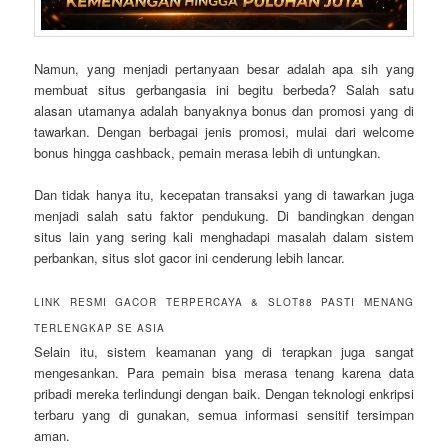
Namun, yang menjadi pertanyaan besar adalah apa sih yang
membuat situs gerbangasia ini begitu berbeda? Salah satu
alasan utamanya adalah banyaknya bonus dan promosi yang di
tawarkan. Dengan berbagai jenis promosi, mulai dari welcome
bonus hingga cashback, pemain merasa lebih di untungkan.
Dan tidak hanya itu, kecepatan transaksi yang di tawarkan juga
menjadi salah satu faktor pendukung. Di bandingkan dengan
situs lain yang sering kali menghadapi masalah dalam sistem
perbankan, situs slot gacor ini cenderung lebih lancar.
LINK RESMI GACOR TERPERCAYA & SLOT88 PASTI MENANG
TERLENGKAP SE ASIA
Selain itu, sistem keamanan yang di terapkan juga sangat
mengesankan. Para pemain bisa merasa tenang karena data
pribadi mereka terlindungi dengan baik. Dengan teknologi enkripsi
terbaru yang di gunakan, semua informasi sensitif tersimpan
aman.