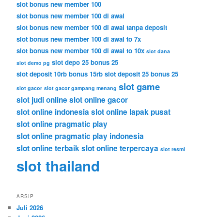
slot bonus new member 100
slot bonus new member 100 di awal
slot bonus new member 100 di awal tanpa deposit
slot bonus new member 100 di awal to 7x
slot bonus new member 100 di awal to 10x
slot dana
slot depo 25 bonus 25
slot demo pg
slot deposit 10rb bonus 15rb
slot deposit 25 bonus 25
slot game
slot gacor
slot gacor gampang menang
slot judi online
slot online gacor
slot online indonesia
slot online lapak pusat
slot online pragmatic play
slot online pragmatic play indonesia
slot online terbaik
slot online terpercaya
slot resmi
slot thailand
ARSIP
Juli 2026