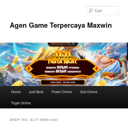
Langsung
Langsung
ke
ke
Cari
konten
konten
utama
sekunder
Agen Game Terpercaya Maxwin
Menu
Home
Judi Bola
Poker Online
Slot Online
utama
Togel Online
ARSIP TAG:
SLOT DANA 5000