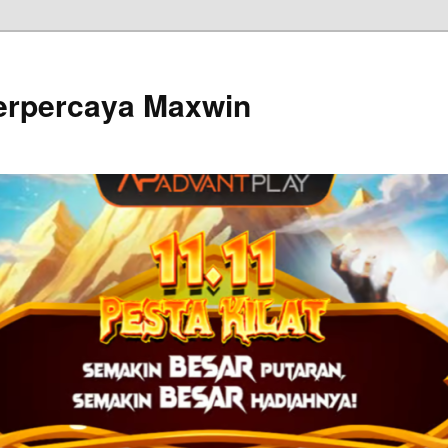
erpercaya Maxwin