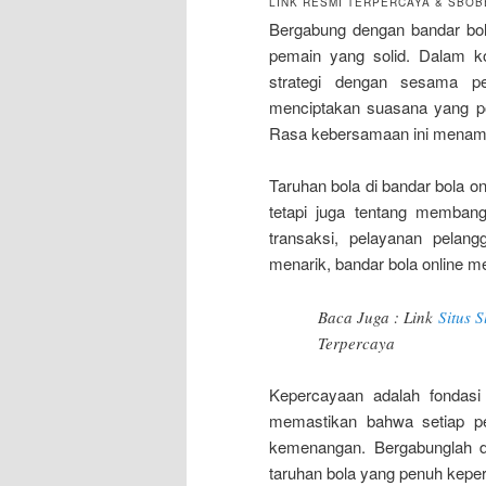
LINK RESMI TERPERCAYA & SBOBE
Bergabung dengan bandar bola
pemain yang solid. Dalam ko
strategi dengan sesama pe
menciptakan suasana yang pos
Rasa kebersamaan ini menamb
Taruhan bola di bandar bola 
tetapi juga tentang memban
transaksi, pelayanan pelang
menarik, bandar bola online me
Baca Juga : Link
Situs S
Terpercaya
Kepercayaan adalah fondasi 
memastikan bahwa setiap pe
kemenangan. Bergabunglah 
taruhan bola yang penuh kep