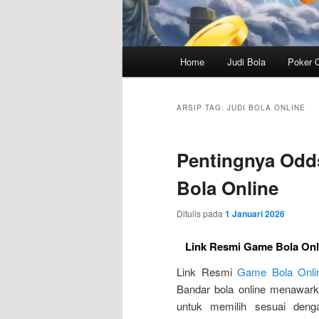
Menu
Home
Judi Bola
Poker O
utama
ARSIP TAG:
JUDI BOLA ONLINE
Pentingnya Odd
Bola Online
Ditulis pada
1 Januari 2026
Link Resmi Game Bola Onli
Link Resmi
Game Bola Onli
Bandar bola online menawar
untuk memilih sesuai denga