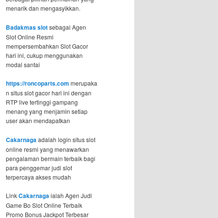
menarik dan mengasyikkan.
Badakmas slot
sebagai Agen
Slot Online Resmi
mempersembahkan Slot Gacor
hari ini, cukup menggunakan
modal santai
https://roncoparts.com
merupaka
n situs slot gacor hari ini dengan
RTP live tertinggi gampang
menang yang menjamin setiap
user akan mendapatkan
Cakarnaga
adalah login situs slot
online resmi yang menawarkan
pengalaman bermain terbaik bagi
para penggemar judi slot
terpercaya akses mudah
Link
Cakarnaga
ialah Agen Judi
Game Bo Slot Online Terbaik
Promo Bonus Jackpot Terbesar