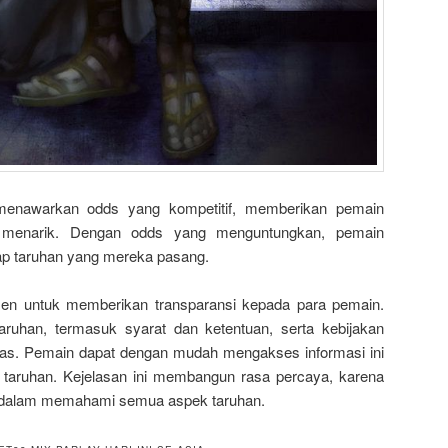
 menawarkan odds yang kompetitif, memberikan pemain
 menarik. Dengan odds yang menguntungkan, pemain
iap taruhan yang mereka pasang.
men untuk memberikan transparansi kepada para pemain.
ruhan, termasuk syarat dan ketentuan, serta kebijakan
jelas. Pemain dapat dengan mudah mengakses informasi ini
aruhan. Kejelasan ini membangun rasa percaya, karena
 dalam memahami semua aspek taruhan.