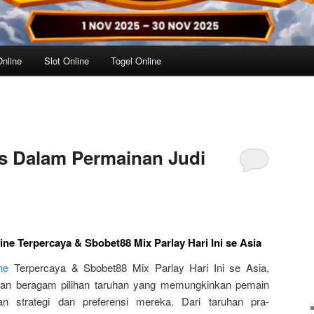
nline
Slot Online
Togel Online
s Dalam Permainan Judi
ne Terpercaya & Sbobet88 Mix Parlay Hari Ini se Asia
ne
Terpercaya & Sbobet88 Mix Parlay Hari Ini se Asia,
kan beragam pilihan taruhan yang memungkinkan pemain
n strategi dan preferensi mereka. Dari taruhan pra-