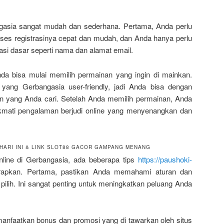
ngasia sangat mudah dan sederhana. Pertama, Anda perlu
oses registrasinya cepat dan mudah, dan Anda hanya perlu
si dasar seperti nama dan alamat email.
da bisa mulai memilih permainan yang ingin di mainkan.
 yang Gerbangasia user-friendly, jadi Anda bisa dengan
yang Anda cari. Setelah Anda memilih permainan, Anda
kmati pengalaman berjudi online yang menyenangkan dan
HARI INI & LINK SLOT88 GACOR GAMPANG MENANG
nline di Gerbangasia, ada beberapa tips
https://paushoki-
apkan. Pertama, pastikan Anda memahami aturan dan
pilih. Ini sangat penting untuk meningkatkan peluang Anda
anfaatkan bonus dan promosi yang di tawarkan oleh situs