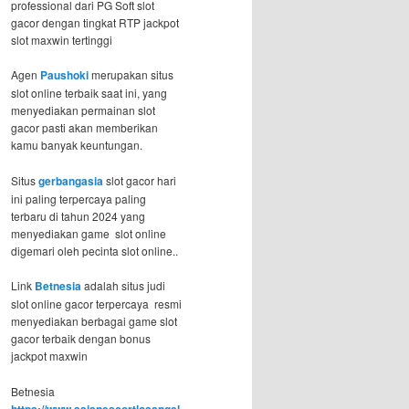
professional dari PG Soft slot
gacor dengan tingkat RTP jackpot
slot maxwin tertinggi
Agen
Paushoki
merupakan situs
slot online terbaik saat ini, yang
menyediakan permainan slot
gacor pasti akan memberikan
kamu banyak keuntungan.
Situs
gerbangasia
slot gacor hari
ini paling terpercaya paling
terbaru di tahun 2024 yang
menyediakan game slot online
digemari oleh pecinta slot online..
Link
Betnesia
adalah situs judi
slot online gacor terpercaya resmi
menyediakan berbagai game slot
gacor terbaik dengan bonus
jackpot maxwin
Betnesia
https://www.asianescortlosangel