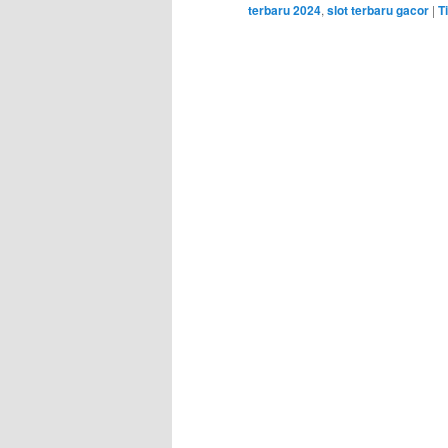
terbaru 2024
,
slot terbaru gacor
|
T