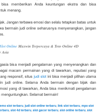
i bisa memberikan Anda keuntungan ekstra dan bisa
ntuk menang.
ijak. Jangan terbawa emosi dan selalu tetapkan batas untuk
ahwa bermain judi online seharusnya menyenangkan, jangan
es.
lot Online
Maxwin Terpercaya & Toto Online 4D
e Asia
angasia bisa menjadi pengalaman yang menyenangkan dan
agai macam permainan yang di tawarkan, reputasi yang
ang responsif, situs
judi slot
ini bisa menjadi pilihan utama
in judi online. Selama Anda bermain dengan bijak dan
osi yang di tawarkan, Anda bisa menikmati pengalaman
an menguntungkan. Selamat bermain!
emo slot terbaru
,
judi slot online terbaru
,
link slot terbaru
,
mpo slot
terbaru
,
slot 4d terbaru
,
slot gacor terbaru
,
slot online terbaru
,
slot