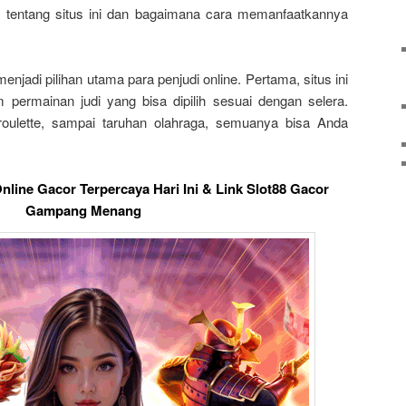
entang situs ini dan bagaimana cara memanfaatkannya
jadi pilihan utama para penjudi online. Pertama, situs ini
ermainan judi yang bisa dipilih sesuai dengan selera.
 roulette, sampai taruhan olahraga, semuanya bisa Anda
nline Gacor Terpercaya Hari Ini & Link Slot88 Gacor
Gampang Menang