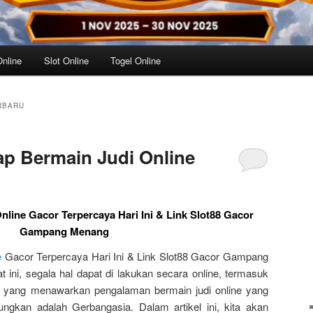
nline
Slot Online
Togel Online
RBARU
p Bermain Judi Online
nline Gacor Terpercaya Hari Ini & Link Slot88 Gacor
Gampang Menang
e
Gacor Terpercaya Hari Ini & Link Slot88 Gacor Gampang
t ini, segala hal dapat di lakukan secara online, termasuk
us yang menawarkan pengalaman bermain judi online yang
kan adalah Gerbangasia. Dalam artikel ini, kita akan