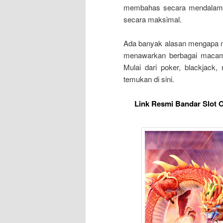
membahas secara mendalam t
secara maksimal.
Ada banyak alasan mengapa men
menawarkan berbagai macam p
Mulai dari poker, blackjack,
temukan di sini.
Link Resmi Bandar Slot O