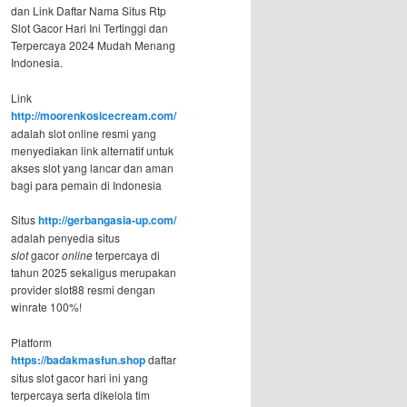
dan Link Daftar Nama Situs Rtp
Slot Gacor Hari Ini Tertinggi dan
Terpercaya 2024 Mudah Menang
Indonesia.
Link
http://moorenkosicecream.com/
adalah slot online resmi yang
menyediakan link alternatif untuk
akses slot yang lancar dan aman
bagi para pemain di Indonesia
Situs
http://gerbangasia-up.com/
adalah penyedia situs
slot
gacor
online
terpercaya di
tahun 2025 sekaligus merupakan
provider slot88 resmi dengan
winrate 100%!
Platform
https://badakmasfun.shop
daftar
situs slot gacor hari ini yang
terpercaya serta dikelola tim