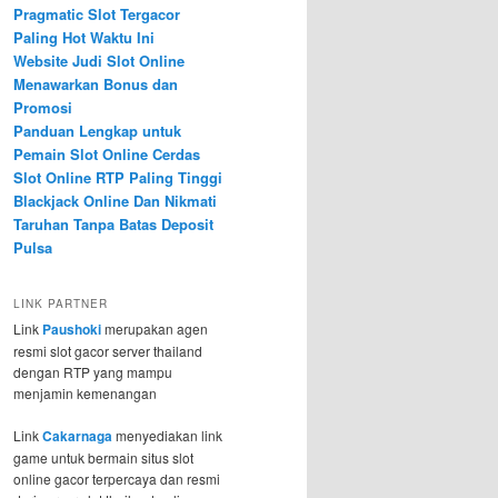
Pragmatic Slot Tergacor
Paling Hot Waktu Ini
Website Judi Slot Online
Menawarkan Bonus dan
Promosi
Panduan Lengkap untuk
Pemain Slot Online Cerdas
Slot Online RTP Paling Tinggi
Blackjack Online Dan Nikmati
Taruhan Tanpa Batas Deposit
Pulsa
LINK PARTNER
Link
Paushoki
merupakan agen
resmi slot gacor server thailand
dengan RTP yang mampu
menjamin kemenangan
Link
Cakarnaga
menyediakan link
game untuk bermain situs slot
online gacor terpercaya dan resmi