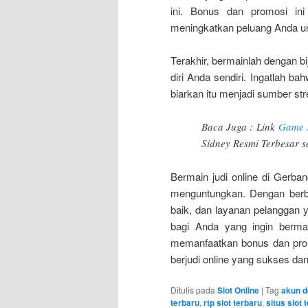
ini. Bonus dan promosi in
meningkatkan peluang Anda u
Terakhir, bermainlah dengan b
diri Anda sendiri. Ingatlah b
biarkan itu menjadi sumber str
Baca Juga : Link
Game S
Sidney Resmi Terbesar s
Bermain judi online di Gerb
menguntungkan. Dengan berb
baik, dan layanan pelanggan y
bagi Anda yang ingin berma
memanfaatkan bonus dan prom
berjudi online yang sukses d
Ditulis pada
Slot Online
|
Tag
akun d
terbaru
,
rtp slot terbaru
,
situs slot 