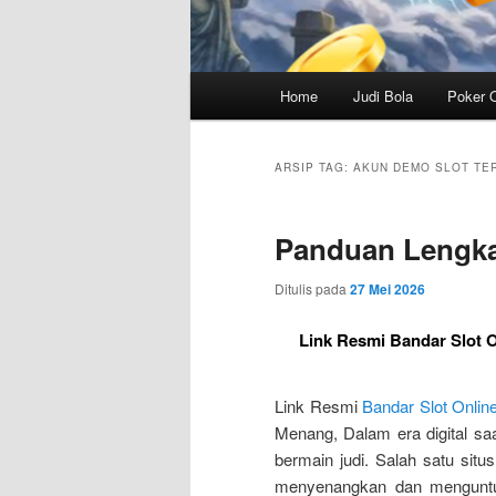
Menu
Home
Judi Bola
Poker O
utama
ARSIP TAG:
AKUN DEMO SLOT TE
Panduan Lengka
Ditulis pada
27 Mei 2026
Link Resmi Bandar Slot O
Link Resmi
Bandar Slot Onlin
Menang, Dalam era digital saa
bermain judi. Salah satu sit
menyenangkan dan menguntung